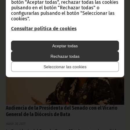
Organización Mundial de la Salud (OMS), han organizado la
botón "Aceptar todas", rechazar todas las cookies
rueda de prensa de actualización de los datos epidemiológicos
pulsando en el botón "Rechazar todas" o
y los progresos de la campaña de vacunación.
configurarlas pulsando el botón "Seleccionar las
cookies".
Noticias
Gobierno
COVID-19
Consultar política de cookies
Aceptar todas
Rechazar todas
Seleccionar las cookies
Audiencia de la Presidenta del Senado con el Vicario
General de la Diócesis de Bata
marzo 30, 2021