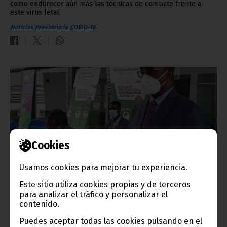
como endurecer aún más las técnicas de combate frente a
este virus letal.
Noticias
Presidencia
COVID-19
Cookies
Usamos cookies para mejorar tu experiencia.
Situación de la pandemia del 16 al 31 de marzo
Este sitio utiliza cookies propias y de terceros
para analizar el tráfico y personalizar el
abril 01, 2021
contenido.
El Ministerio de Salud y Bienestar Social, el Comité Técnico de
Vigilancia y Respuesta a la Covid-19, con el apoyo de la
Puedes aceptar todas las cookies pulsando en el