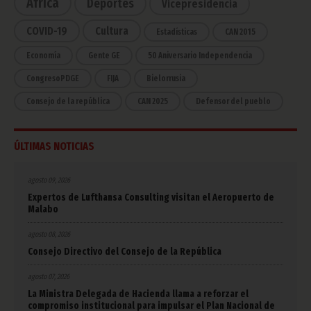
África
Deportes
Vicepresidencia
COVID-19
Cultura
Estadísticas
CAN 2015
Economía
Gente GE
50 Aniversario Independencia
CongresoPDGE
FIJA
Bielorrusia
Consejo de la república
CAN 2025
Defensor del pueblo
ÚLTIMAS NOTICIAS
agosto 09, 2026
Expertos de Lufthansa Consulting visitan el Aeropuerto de
Malabo
agosto 08, 2026
Consejo Directivo del Consejo de la República
agosto 07, 2026
La Ministra Delegada de Hacienda llama a reforzar el
compromiso institucional para impulsar el Plan Nacional de