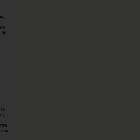
a,
 de
s de
 la
o y
ntra
acuna