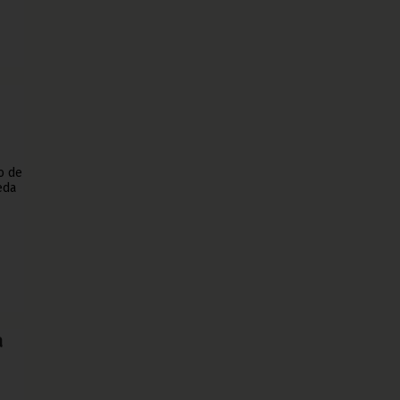
o de
eda
a