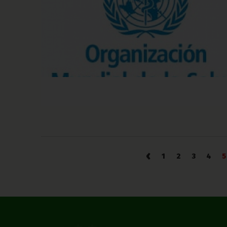
‹
1
2
3
4
5