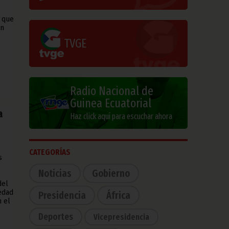
 que
ón
TVGE
Radio Nacional de
Guinea Ecuatorial
a
Haz click aquí para escuchar ahora
CATEGORÍAS
s
Noticias
Gobierno
del
iedad
Presidencia
África
n el
Deportes
Vicepresidencia