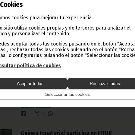
Cookies
Noticias
Gobierno
COVID-19
mos cookies para mejorar tu experiencia.
e sitio utiliza cookies propias y de terceros para analizar el
fico y personalizar el contenido.
El Ejecutivo marroquí quiere evitar cualquier
des aceptar todas las cookies pulsando en el botón "Acepta
recaída en su gestión de COVID-19
as", rechazar todas las cookies pulsando en el botón "Rech
as" o configurarlas pulsando el botón "Seleccionar las cookie
julio 06, 2021
sultar política de cookies
La situación epidemiológica relacionada con la pandemia d
coronavirus en Marruecos se vuelve preocupante tras el
aumento del número de contagios y de casos activos que c
se duplicó durante las dos últimas semanas, además del
Aceptar todas
Rechazar todas
número creciente de casos críticos y la alta tasa de ocupa
hospitalaria, afirmó el Jefe del Gobierno marroquí, Saad Di
Seleccionar las cookies
Otmani, pidiendo más vigilancia y precaución.
Noticias
COVID-19
Guinea Ecuatorial participa en FITUR