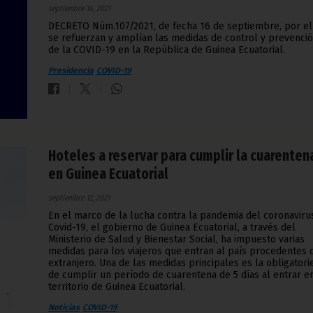
septiembre 16, 2021
DECRETO Núm.107/2021, de fecha 16 de septiembre, por el
se refuerzan y amplían las medidas de control y prevenci
de la COVID-19 en la República de Guinea Ecuatorial.
Presidencia
COVID-19
Hoteles a reservar para cumplir la cuarenten
en Guinea Ecuatorial
septiembre 12, 2021
En el marco de la lucha contra la pandemia del coronaviru
Covid-19, el gobierno de Guinea Ecuatorial, a través del
Ministerio de Salud y Bienestar Social, ha impuesto varias
medidas para los viajeros que entran al país procedentes 
extranjero. Una de las medidas principales es la obligator
de cumplir un período de cuarentena de 5 días al entrar e
territorio de Guinea Ecuatorial.
Noticias
COVID-19