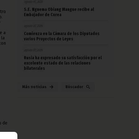
agosto 07, 2026
S.E. Nguema Obiang Mangue recibe al
tro
Embajador de Corea
o.
e
agosto 07, 2026
e a
Comienza en la Cámara de los Diputados
 la
varios Proyectos de Leyes
con
agosto 07, 2026
Rusia ha expresado su satisfacción por el
excelente estado de las relaciones
bilaterales
Más noticias
Búscador
o de