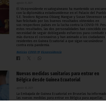
agosto 11, 2021
El Vicepresidente ecuatoguineano ha mantenido un encuen
con la diplomática estadounidense en el Palacio del Puebl
S.E. Teodoro Nguema Obiang Mangue y Susan Stevenson s
han felicitado por los buenos resultados obtenidos en
sus respectivos países en la lucha contra la COVID-19. Pes
estos resultados, las dos personalidades han coincidido en
necesidad de seguir doblegando esfuerzos para combatir 
más dureza el coronavirus y han animado a los ciudadanos
residentes en Guinea Ecuatorial a que sigan vacunándose
contra esta pandemia.
Noticias
COVID-19
Vicepresidencia
Nuevas medidas sanitarias para entrar en
Bélgica desde Guinea Ecuatorial
agosto 10, 2021
La Embajada de Guinea Ecuatorial en Bruselas ha informad
las nuevas medidas para entrar en Bélgica para aquellas
personas que se trasladen a su territorio desde nuestro
país en las próximas semanas.