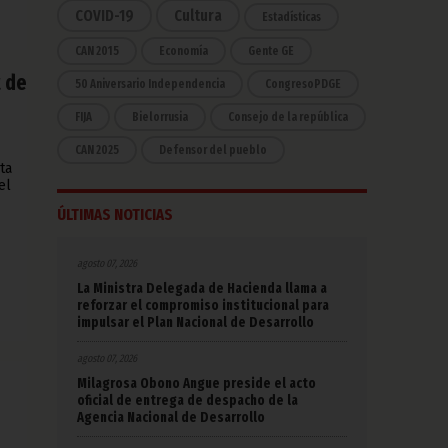
COVID-19
Cultura
Estadísticas
CAN 2015
Economía
Gente GE
t de
50 Aniversario Independencia
CongresoPDGE
FIJA
Bielorrusia
Consejo de la república
CAN 2025
Defensor del pueblo
ta
el
ÚLTIMAS NOTICIAS
agosto 07, 2026
La Ministra Delegada de Hacienda llama a
reforzar el compromiso institucional para
impulsar el Plan Nacional de Desarrollo
agosto 07, 2026
Milagrosa Obono Angue preside el acto
oficial de entrega de despacho de la
Agencia Nacional de Desarrollo