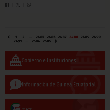
‹
1
2
...
2485
2486
2487
2488
2489
2490
›
2491
...
2584
2585
Gobierno e Instituciones
Información de Guinea Ecuatorial