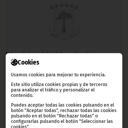
El Consejo Interministerial aprueba varios
anteproyectos de decretos
Cookies
noviembre 13, 2010
Usamos cookies para mejorar tu experiencia.
La reunión de ministros sirvió para aprobar varios
anteproyectos de leyes y decretos entre los que destaca el
Este sitio utiliza cookies propias y de terceros
Anteproyecto de Ley Orgánica del Tribunal Constitucional, el
para analizar el tráfico y personalizar el
de Creación de la Escuela Naval, y el del Censo General de
contenido.
Población y Vivienda.
Puedes aceptar todas las cookies pulsando en el
Noticias
botón "Aceptar todas", rechazar todas las cookies
pulsando en el botón "Rechazar todas" o
configurarlas pulsando el botón "Seleccionar las
cookies".