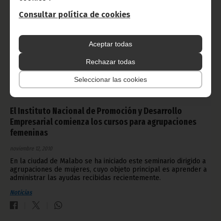
Consultar política de cookies
Aceptar todas
Rechazar todas
Seleccionar las cookies
El Instituto Nacional de Promoción y Desarrollo
Empresarial comienza los cursos para agrupaciones
femeninas
noviembre 12, 2010
En la ciudad de Malabo se ha iniciado este seminario dirigido a
agrupaciones de mujeres, cuyo objeto principal es aprender a
administrar las ayudas recibidas recientemente.
Noticias