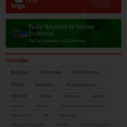
TVGE
Radio Nacional de Guinea
Ecuatorial
Haz click aquí para escuchar ahora
CATEGORÍAS
Noticias
Gobierno
Presidencia
África
Deportes
Vicepresidencia
COVID-19
Cultura
Estadísticas
CAN 2015
Economía
Gente GE
50 Aniversario Independencia
CongresoPDGE
FIJA
Bielorrusia
Consejo de la república
CAN 2025
Defensor del pueblo