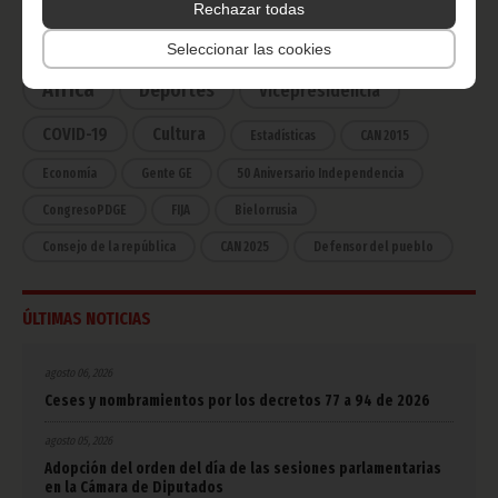
Rechazar todas
Noticias
Gobierno
Presidencia
Seleccionar las cookies
África
Deportes
Vicepresidencia
COVID-19
Cultura
Estadísticas
CAN 2015
Economía
Gente GE
50 Aniversario Independencia
CongresoPDGE
FIJA
Bielorrusia
Consejo de la república
CAN 2025
Defensor del pueblo
ÚLTIMAS NOTICIAS
agosto 06, 2026
Ceses y nombramientos por los decretos 77 a 94 de 2026
agosto 05, 2026
Adopción del orden del día de las sesiones parlamentarias
en la Cámara de Diputados