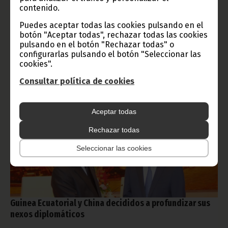
este miércoles, 5 de julio, S.E. Nguema Obiang Mangue se ha
contenido.
trasladado a la sede central de la empresa China Shipbuilding
Trading Corporation Limited, una de las grandes sociedades de
Puedes aceptar todas las cookies pulsando en el
construcción de buques comerciales y de guerra.
botón "Aceptar todas", rechazar todas las cookies
pulsando en el botón "Rechazar todas" o
Noticias
Vicepresidencia
configurarlas pulsando el botón "Seleccionar las
cookies".
Consultar política de cookies
Aceptar todas
Rechazar todas
Seleccionar las cookies
Guinea Ecuatorial y China decididos a profundizar sus
nexos diplomáticos