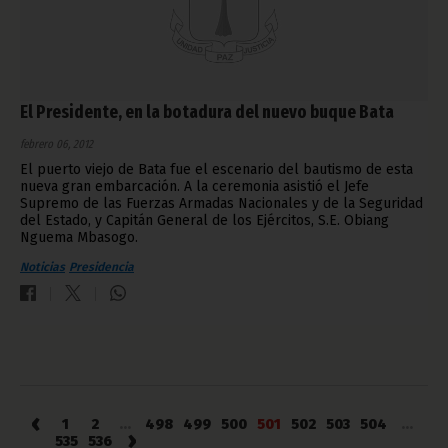
El Presidente, en la botadura del nuevo buque Bata
febrero 06, 2012
El puerto viejo de Bata fue el escenario del bautismo de esta
nueva gran embarcación. A la ceremonia asistió el Jefe
Supremo de las Fuerzas Armadas Nacionales y de la Seguridad
del Estado, y Capitán General de los Ejércitos, S.E. Obiang
Nguema Mbasogo.
Noticias
Presidencia
‹
1
2
...
498
499
500
501
502
503
504
...
›
535
536