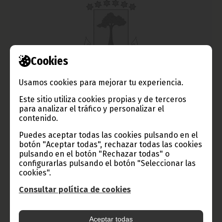
Cookies
Usamos cookies para mejorar tu experiencia.
Actividades del Jefe de Estado
Este sitio utiliza cookies propias y de terceros
febrero 07, 2012
para analizar el tráfico y personalizar el
El Jefe de Estado, S. E. Obiang Nguema Mbasogo, recibió en la
contenido.
pasada tarde del sábado al Presidente del Parlamento
gabonés, Guy Nzouba Ndama.
Puedes aceptar todas las cookies pulsando en el
botón "Aceptar todas", rechazar todas las cookies
Noticias
Presidencia
pulsando en el botón "Rechazar todas" o
configurarlas pulsando el botón "Seleccionar las
cookies".
Consultar política de cookies
Aceptar todas