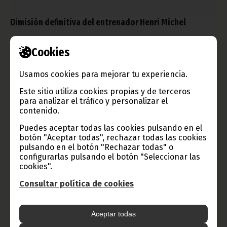
Dimisión definitiva del entrenador Henri Michel
diciembre 22, 2011
Cookies
El técnico francés, responsable hasta ahora del Nzalang
Nacional masculino, ha abandonado definitiva y oficialmente su
cargo. El Ministro de Juventud y Deportes ha dado una rueda de
Usamos cookies para mejorar tu experiencia.
prensa para explicar este tema.
Este sitio utiliza cookies propias y de terceros
Noticias
Deportes
para analizar el tráfico y personalizar el
contenido.
Puedes aceptar todas las cookies pulsando en el
botón "Aceptar todas", rechazar todas las cookies
pulsando en el botón "Rechazar todas" o
configurarlas pulsando el botón "Seleccionar las
cookies".
Consultar política de cookies
Aceptar todas