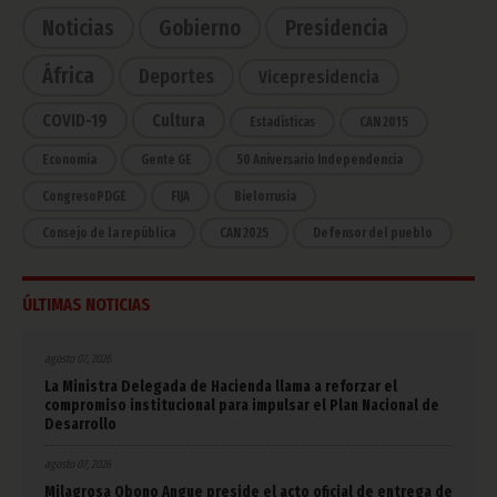
Noticias
Gobierno
Presidencia
África
Deportes
Vicepresidencia
COVID-19
Cultura
Estadísticas
CAN 2015
Economía
Gente GE
50 Aniversario Independencia
CongresoPDGE
FIJA
Bielorrusia
Consejo de la república
CAN 2025
Defensor del pueblo
ÚLTIMAS NOTICIAS
agosto 07, 2026
La Ministra Delegada de Hacienda llama a reforzar el
compromiso institucional para impulsar el Plan Nacional de
Desarrollo
agosto 07, 2026
Milagrosa Obono Angue preside el acto oficial de entrega de