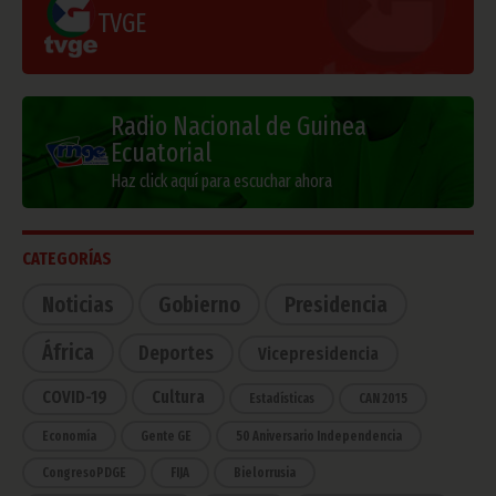
TVGE
Radio Nacional de Guinea
Ecuatorial
Haz click aquí para escuchar ahora
CATEGORÍAS
Noticias
Gobierno
Presidencia
África
Deportes
Vicepresidencia
COVID-19
Cultura
Estadísticas
CAN 2015
Economía
Gente GE
50 Aniversario Independencia
CongresoPDGE
FIJA
Bielorrusia