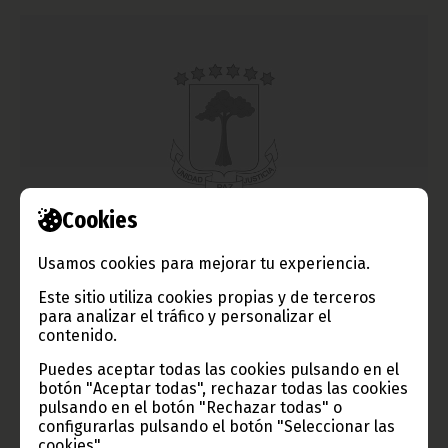
Cookies
Observadores de la UA en las elecciones de
Usamos cookies para mejorar tu experiencia.
Mozambique
Este sitio utiliza cookies propias y de terceros
octubre 14, 2014
para analizar el tráfico y personalizar el
Una misión de la Unión Africana (UA) ha viajado a Mozambique
contenido.
el 8 de octubre para observar el desarrollo de las elecciones
generales que tendrán lugar en el país el próximo día 15.
Puedes aceptar todas las cookies pulsando en el
botón "Aceptar todas", rechazar todas las cookies
Noticias
África
pulsando en el botón "Rechazar todas" o
configurarlas pulsando el botón "Seleccionar las
cookies".