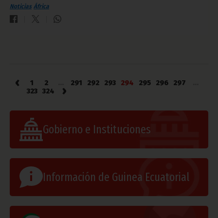
Noticias
África
‹
1
2
...
291
292
293
294
295
296
297
...
›
323
324
Gobierno e Instituciones
Información de Guinea Ecuatorial