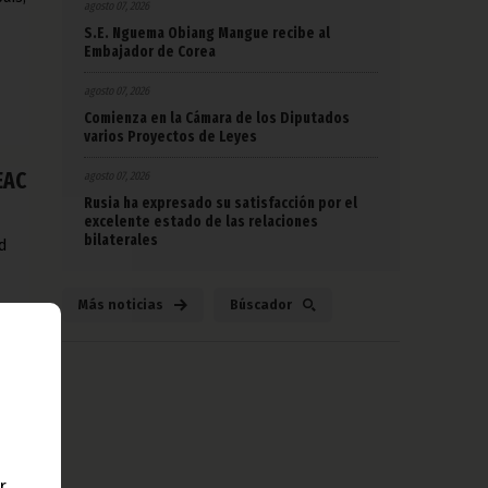
agosto 07, 2026
S.E. Nguema Obiang Mangue recibe al
Embajador de Corea
agosto 07, 2026
Comienza en la Cámara de los Diputados
varios Proyectos de Leyes
EAC
agosto 07, 2026
Rusia ha expresado su satisfacción por el
excelente estado de las relaciones
bilaterales
d
Más noticias
Búscador
8
r