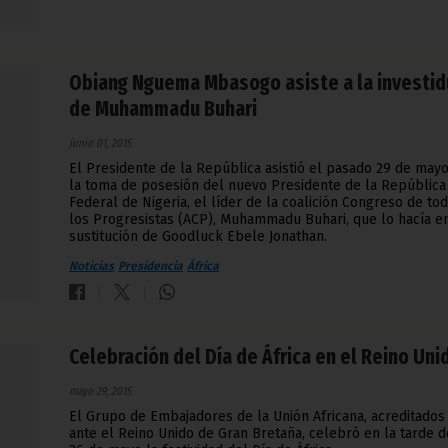
Obiang Nguema Mbasogo asiste a la investid
de Muhammadu Buhari
junio 01, 2015
El Presidente de la República asistió el pasado 29 de mayo
la toma de posesión del nuevo Presidente de la República
Federal de Nigeria, el líder de la coalición Congreso de to
los Progresistas (ACP), Muhammadu Buhari, que lo hacía e
sustitución de Goodluck Ebele Jonathan.
Noticias
Presidencia
África
Celebración del Día de África en el Reino Uni
mayo 29, 2015
El Grupo de Embajadores de la Unión Africana, acreditados
ante el Reino Unido de Gran Bretaña, celebró en la tarde d