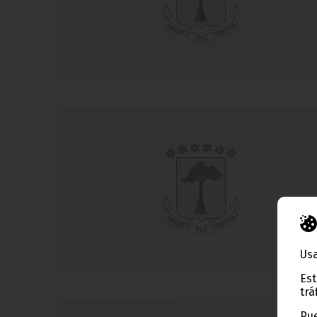
Usa
Est
trá
Pue