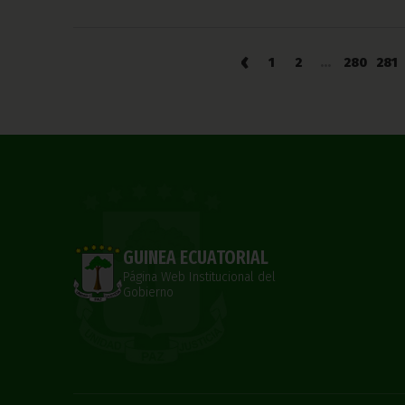
‹
1
2
...
280
281
GUINEA ECUATORIAL
Página Web Institucional del
Gobierno