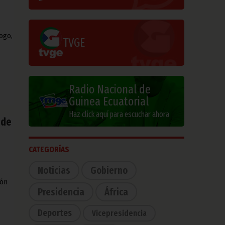
ogo,
TVGE
Radio Nacional de
Guinea Ecuatorial
Haz click aquí para escuchar ahora
 de
CATEGORÍAS
Noticias
Gobierno
ión
Presidencia
África
Deportes
Vicepresidencia