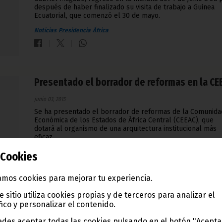
después de haber finalizado su visita de trabajo a Guinea
Ecuatorial, que comenzó el 30 de mayo.
Noticias
Presidencia
África
Presentado el borrador de reformas en la CE
junio 03, 2015
Se ha presentado el borrador de reformas de la Comunida
Económica de los Estados de África Central (CEEAC), que
dotará al organismo de una arquitectura institucional más
eficaz.
Noticias
África
Cookies
mos cookies para mejorar tu experiencia.
e sitio utiliza cookies propias y de terceros para analizar el
fico y personalizar el contenido.
Elegido el nuevo presidente del BAD&#1228
des aceptar todas las cookies pulsando en el botón "Acepta