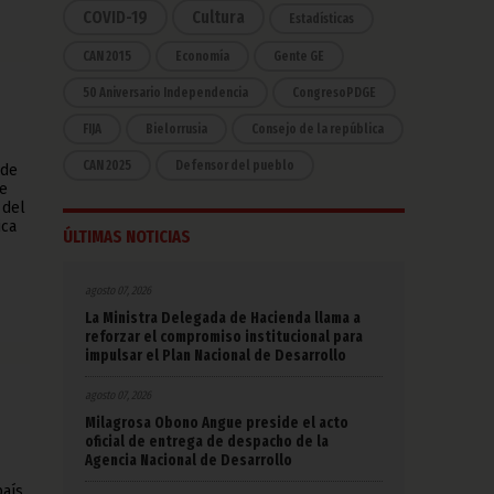
COVID-19
Cultura
Estadísticas
CAN 2015
Economía
Gente GE
50 Aniversario Independencia
CongresoPDGE
FIJA
Bielorrusia
Consejo de la república
CAN 2025
Defensor del pueblo
ede
de
 del
ica
ÚLTIMAS NOTICIAS
agosto 07, 2026
La Ministra Delegada de Hacienda llama a
reforzar el compromiso institucional para
impulsar el Plan Nacional de Desarrollo
agosto 07, 2026
Milagrosa Obono Angue preside el acto
oficial de entrega de despacho de la
Agencia Nacional de Desarrollo
aís,