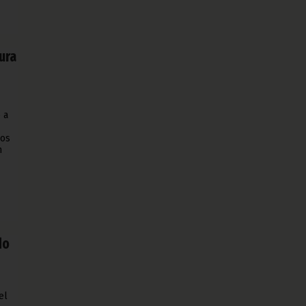
ura
 a
dos
n
do
el