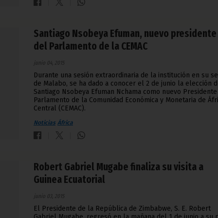
Santiago Nsobeya Efuman, nuevo presidente
del Parlamento de la CEMAC
junio 04, 2015
Durante una sesión extraordinaria de la institución en su s
de Malabo, se ha dado a conocer el 2 de junio la elección 
Santiago Nsobeya Efuman Nchama como nuevo Presidente
Parlamento de la Comunidad Económica y Monetaria de Áfr
Central (CEMAC).
Noticias
África
Robert Gabriel Mugabe finaliza su visita a
Guinea Ecuatorial
junio 03, 2015
El Presidente de la República de Zimbabwe, S. E. Robert
Gabriel Mugabe, regresó en la mañana del 1 de junio a su p