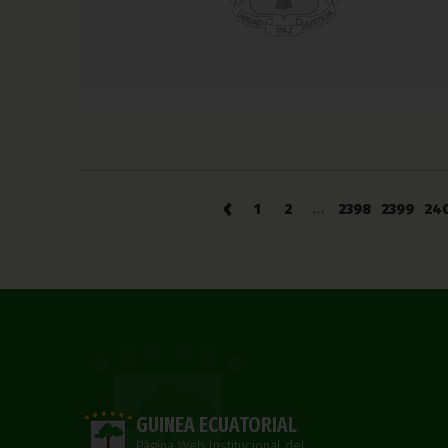
‹
1
2
...
2398
2399
24
GUINEA ECUATORIAL
Página Web Institucional del