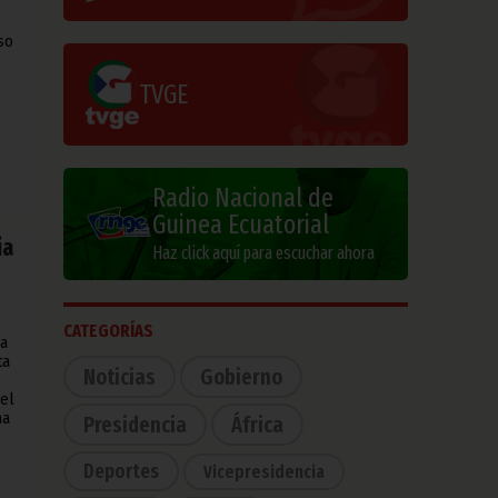
so
TVGE
Radio Nacional de
Guinea Ecuatorial
ia
Haz click aquí para escuchar ahora
CATEGORÍAS
la
ta
Noticias
Gobierno
 el
ha
Presidencia
África
Deportes
Vicepresidencia