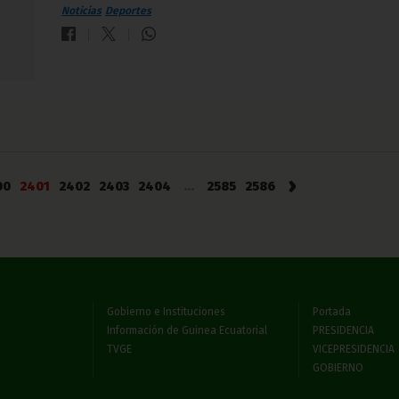
Noticias
Deportes
›
00
2401
2402
2403
2404
...
2585
2586
Gobierno e Instituciones
Portada
Información de Guinea Ecuatorial
PRESIDENCIA
TVGE
VICEPRESIDENCIA
GOBIERNO