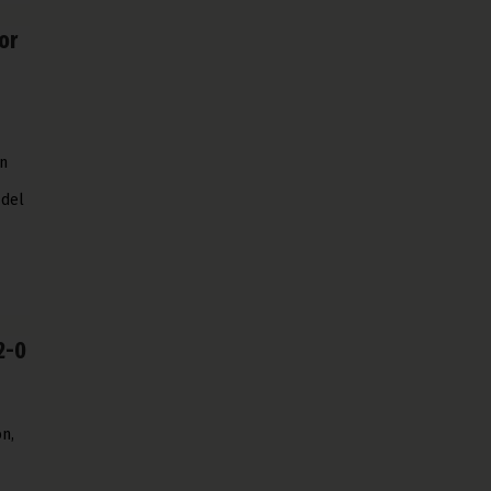
or
en
 del
2-0
n,