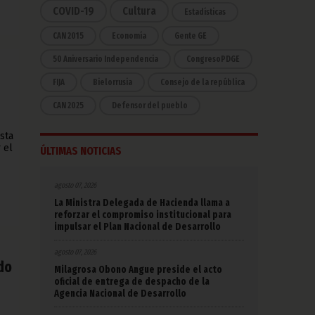
COVID-19
Cultura
Estadísticas
CAN 2015
Economía
Gente GE
50 Aniversario Independencia
CongresoPDGE
FIJA
Bielorrusia
Consejo de la república
CAN 2025
Defensor del pueblo
sta
 el
ÚLTIMAS NOTICIAS
agosto 07, 2026
La Ministra Delegada de Hacienda llama a
reforzar el compromiso institucional para
impulsar el Plan Nacional de Desarrollo
agosto 07, 2026
ado
Milagrosa Obono Angue preside el acto
oficial de entrega de despacho de la
Agencia Nacional de Desarrollo