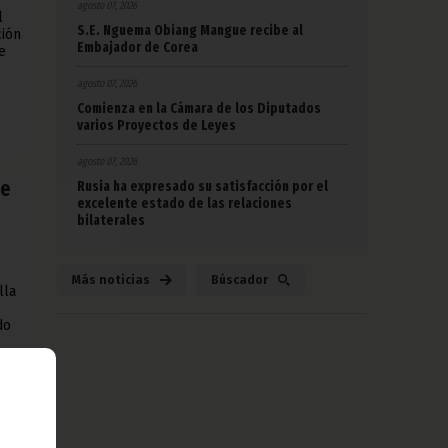
agosto 07, 2026
l
S.E. Nguema Obiang Mangue recibe al
ción
Embajador de Corea
e
agosto 07, 2026
Comienza en la Cámara de los Diputados
varios Proyectos de Leyes
agosto 07, 2026
de
Rusia ha expresado su satisfacción por el
excelente estado de las relaciones
bilaterales
Más noticias
Búscador
lla
do
 el