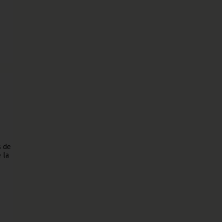
s de
 la