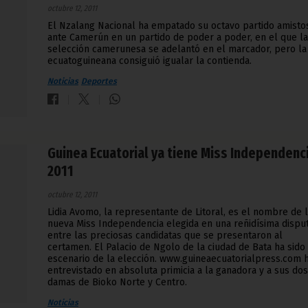
octubre 12, 2011
El Nzalang Nacional ha empatado su octavo partido amisto
ante Camerún en un partido de poder a poder, en el que la
selección camerunesa se adelantó en el marcador, pero la
ecuatoguineana consiguió igualar la contienda.
Noticias
Deportes
Guinea Ecuatorial ya tiene Miss Independenc
2011
octubre 12, 2011
Lidia Avomo, la representante de Litoral, es el nombre de 
nueva Miss Independencia elegida en una reñidísima dispu
entre las preciosas candidatas que se presentaron al
certamen. El Palacio de Ngolo de la ciudad de Bata ha sido
escenario de la elección. www.guineaecuatorialpress.com 
entrevistado en absoluta primicia a la ganadora y a sus dos
damas de Bioko Norte y Centro.
Noticias