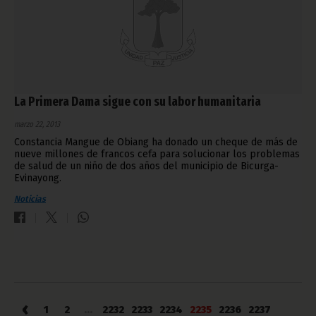
La Primera Dama sigue con su labor humanitaria
marzo 22, 2013
Constancia Mangue de Obiang ha donado un cheque de más de
nueve millones de francos cefa para solucionar los problemas
de salud de un niño de dos años del municipio de Bicurga-
Evinayong.
Noticias
‹
1
2
...
2232
2233
2234
2235
2236
2237