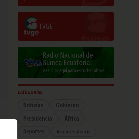
TVGE
Radio Nacional de
Guinea Ecuatorial
Haz click aquí para escuchar ahora
CATEGORÍAS
Noticias
Gobierno
Presidencia
África
Deportes
Vicepresidencia
ibió
y al