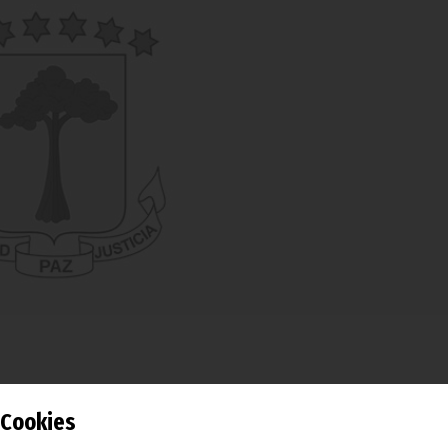
Cookies
ura del Consejo de Ministros de ACP, Agapito Mba Mokuy rec
cretario General de la institución, Mohamed Ibn Chambas 