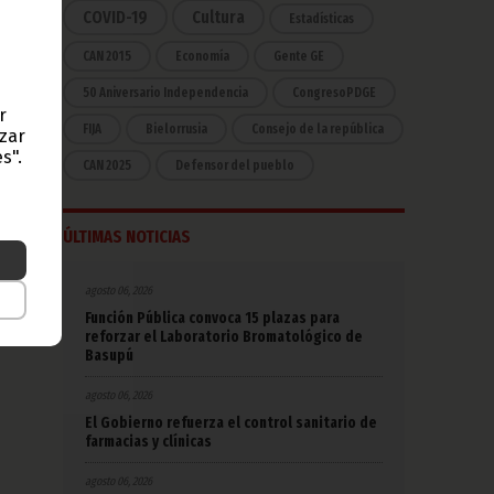
COVID-19
Cultura
Estadísticas
CAN 2015
Economía
Gente GE
ACP),
do en
50 Aniversario Independencia
CongresoPDGE
eral
r
FIJA
Bielorrusia
Consejo de la república
azar
 los
s".
CAN 2025
Defensor del pueblo
4 de
ÚLTIMAS NOTICIAS
 debe
na de
agosto 06, 2026
Función Pública convoca 15 plazas para
reforzar el Laboratorio Bromatológico de
Basupú
agosto 06, 2026
El Gobierno refuerza el control sanitario de
farmacias y clínicas
agosto 06, 2026