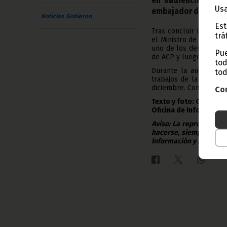
Usa
embajador de Djibout
Noticias
Gobierno
Est
Tras concluir la ceremo
trá
el Ministro de Asuntos
uno de los despachos 
Pue
de ACP y luego con el e
tod
Durante la audiencia
tod
trabajos de la celebr
diciembre. Con el emba
Con
Texto y foto: Clemente
Oficina de Información
Aviso: La reproducción
hacerse, siempre y en 
Información y Prensa d