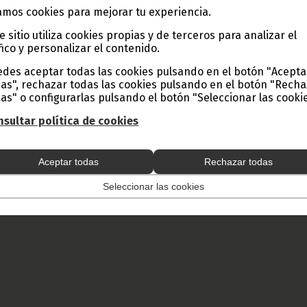
mos cookies para mejorar tu experiencia.
i en Guinea Ecuatorial, Rhaseat Fara.
e sitio utiliza cookies propias y de terceros para analizar el
nia inaugural del Consejo de Ministros de África, Caribe y Pacífico (
fico y personalizar el contenido.
 Exteriores y Cooperación, Agapito Mba Mokuy, se reunió por separa
del Palacio de Conferencias de Sipopo primero con el Secretario Gen
des aceptar todas las cookies pulsando en el botón "Acepta
mbajador de Djibouti en Guinea Ecuatorial, Rhaseat Fara.
as", rechazar todas las cookies pulsando en el botón "Rech
 con Mohamed Ibn Chambas, ambos mandatarios conversaron sobre
as" o configurarlas pulsando el botón "Seleccionar las cookie
ación de la cumbre que se está desarrollando en Malabo del 10 al 1
jador de Djibouti, también se abordó el mismo tema.
sultar política de cookies
 Ela Ondo Onguene (D. G. Base Internet).
 y Prensa de Guinea Ecuatorial.
Aceptar todas
Rechazar todas
 total o parcial de este artículo o de las imágenes que lo acompañen
todo lugar, con la mención de la fuente de origen de la misma (Ofici
Seleccionar las cookies
e Guinea Ecuatorial).