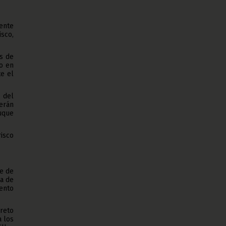
ente
sco,
os de
o en
e el
 del
berán
buque
risco
re de
ma de
iento
creto
a los