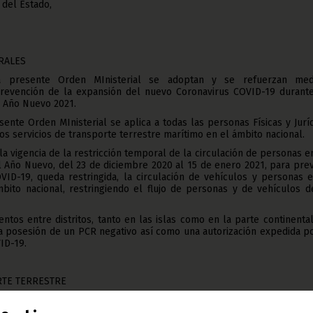
 del Estado,
RALES
a presente Orden MInisterial se adoptan y se refuerzan med
evención de la expansión del nuevo Coronavirus COVID-19 durante
l Año Nuevo 2021.
sente Orden MInisterial se aplica a todas las personas Físicas y Jurí
los servicios de transporte terrestre marítimo en el ámbito nacional.
 la vigencia de la restricción temporal de la circulación de personas e
l Año Nuevo, del 23 de diciembre 2020 al 15 de enero 2021, para pre
VID-19, queda restringida, la circulación de vehículos y personas 
mbito nacional, restringiendo el flujo de personas y de vehículos 
entos entre distritos, tanto en las islas como en la parte continenta
 la posesión de un PCR negativo así como una autorización expedida p
ID-19.
RTE TERRESTRE
tor deberá disponer de líquido de solución hidro_ alcohólica para e
berá desinfectar el vehículo con los productos recomendados antes