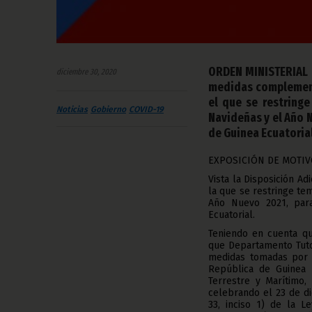
ORDEN MINISTERIAL N
diciembre 30, 2020
medidas complement
el que se restringe
Noticias
Gobierno
COVID-19
Navideñas y el Año N
de Guinea Ecuatorial
EXPOSICIÓN DE MOTI
Vista la Disposición A
la que se restringe te
Año Nuevo 2021, para
Ecuatorial.
Teniendo en cuenta qu
que Departamento Tutor
medidas tomadas por e
República de Guinea E
Terrestre y Marítimo, 
celebrando el 23 de di
33, inciso 1) de la 