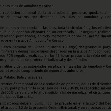
as a las islas de Annobon y Corisco
e restricción temporal de la circulación de personas, queda totalm
orte de pasajeros con destinos a las islas de Annobon y Cori
de bienes y mercancías a las islas, toda la circulación y los efectiv
del buque, deberán disponer de un certificado PCR negativo realizad
; debiendo permanecer, en todo momento, a bordo del mismo durant
raque en la isla de Annobon y/ o Corisco.
Banco Nacional de Guinea Ecuatorial ( Bange) designados al pago
 militares y demás funcionarios destinados en la isla de Annobon, de
cado PCR negativo realizado en las 48 horas previas a la salida del 
s y materiales de protección individual y desinfección.
fe militar y demás autoridades en plaza, en las islas de Annobon y Co
por el exacto cumplimiento de numerales anteriores.
ta Malabo/Bata y viceversa:
 restricción temporal de la circulación de persona, del 23 de diciemb
 2021, para prevenir la expansión de la COVID-19, la capacidad máxi
del 50% de su aforo total permitido, a fin de garantizar el distanciam
toridades Sanitarias.
 embarcados deberán cumplir con lo previsto en el artículo 3 del De
el artículo 3.2 de la presente Orden MInisterial; y en su consecuenci