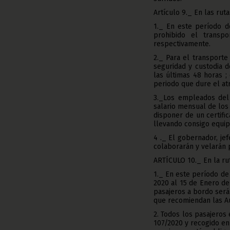
Artículo 9._ En las rut
1._ En este período d
prohibido el transp
respectivamente.
2._ Para el transporte 
seguridad y custodia 
las últimas 48 horas 
periodo que dure el at
3._Los empleados del 
salario mensual de los
disponer de un certifi
llevando consigo equipo
4 ._ El gobernador, je
colaborarán y velarán 
ARTÍCULO 10._ En la ru
1._ En este período de
2020 al 15 de Enero de
pasajeros a bordo será 
que recomiendan las Au
2. Todos los pasajeros
107/2020 y recogido en 