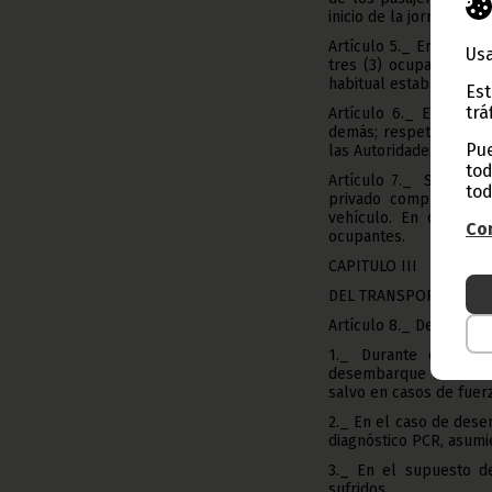
inicio de la jornada lab
Artículo 5._ En caso d
Usa
tres (3) ocupantes en 
habitual establecida pa
Est
trá
Artículo 6._ En cuant
demás; respetando en 
Pue
las Autoridades Sanitari
tod
Artículo 7._ Se hace o
tod
privado complementar
vehículo. En caso de 
Con
ocupantes.
CAPITULO III
DEL TRANSPORTE MAR
Artículo 8._ De orden 
1._ Durante el perí
desembarque de la tri
salvo en casos de fuer
2._ En el caso de dese
diagnóstico PCR, asumi
3._ En el supuesto de
sufridos.