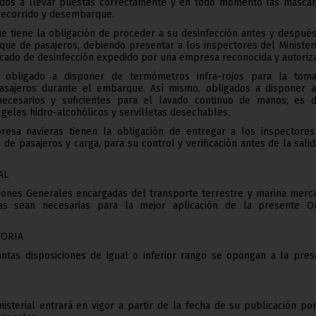
ados a llevar puestas correctamente y en todo momento las mascari
recorrido y desembarque.
e tiene la obligación de proceder a su desinfección antes y despué
e de pasajeros, debiendo presentar a los inspectores del Ministeri
icado de desinfección expedido por una empresa reconocida y autoriz
 obligado a disponer de termómetros infra-rojos para la tom
asajeros durante el embarque. Así mismo, obligados a disponer a
necesarios y suficientes para el lavado continuo de manos; es de
 geles hidro-alcohólicos y servilletas desechables.
resa navieras tienen la obligación de entregar a los inspectores
o de pasajeros y carga, para su control y verificación antes de la sali
AL
ciones Generales encargadas del transporte terrestre y marina merc
as sean necesarias para la mejor aplicación de la presente O
TORIA
tas disposiciones de igual o inferior rango se opongan a la pres
sterial entrará en vigor a partir de la fecha de su publicación po