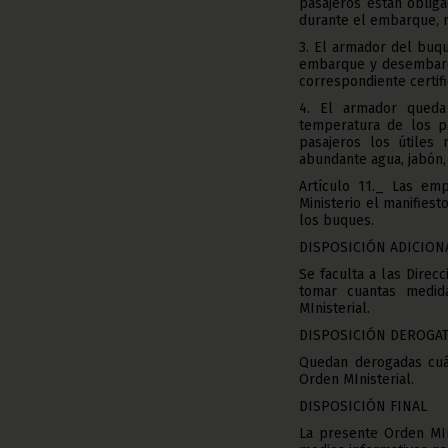
pasajeros están oblig
durante el embarque, 
3. El armador del buqu
embarque y desembarqu
correspondiente certif
4. El armador queda
temperatura de los p
pasajeros los útiles 
abundante agua, jabón,
Artículo 11._ Las emp
Ministerio el manifiest
los buques.
DISPOSICIÓN ADICION
Se faculta a las Direc
tomar cuantas medid
MInisterial.
DISPOSICIÓN DEROGA
Quedan derogadas cuán
Orden MInisterial.
DISPOSICIÓN FINAL
La presente Orden MIni