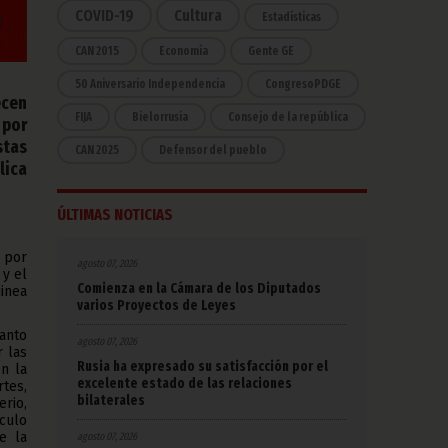
COVID-19
Cultura
Estadísticas
CAN 2015
Economía
Gente GE
50 Aniversario Independencia
CongresoPDGE
ecen
FIJA
Bielorrusia
Consejo de la república
 por
stas
CAN 2025
Defensor del pueblo
lica
ÚLTIMAS NOTICIAS
, por
agosto 07, 2026
 y el
Comienza en la Cámara de los Diputados
inea
varios Proyectos de Leyes
anto
agosto 07, 2026
r las
Rusia ha expresado su satisfacción por el
n la
excelente estado de las relaciones
tes,
bilaterales
erio,
ículo
e la
agosto 07, 2026