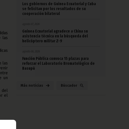
Los gobiernos de Guinea Ecuatorial y Cuba
se felicitan por los resultados de su
cooperación bilateral
agosto 07, 2026
Guinea Ecuatorial agradece a China su
idas
asistencia técnica en la búsqueda del
 las
helicóptero militar Z-9
dicas
agosto 06, 2026
Función Pública convoca 15 plazas para
n las
reforzar el Laboratorio Bromatológico de
venir
Basupú
entre
de un
Más noticias
Búscador
l del
or el
l uso
 del