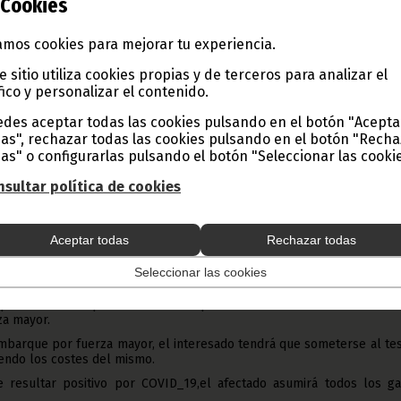
Cookies
oral.
e transporte de modalidad taxi, sólo se permitirá viajar con un máxi
mos cookies para mejorar tu experiencia.
cada traectoria incluido el conductor, respetando tajantemente la t
ra dicha trayectoria.
e sitio utiliza cookies propias y de terceros para analizar el
fico y personalizar el contenido.
o al transporte urbano, queda autorizada la circulación de autobus
todo momento el 50% del aforo permitido y las medidas que acons
des aceptar todas las cookies pulsando en el botón "Acepta
as.
as", rechazar todas las cookies pulsando en el botón "Rech
bligatorio y necesario el uso de mascarillas en el transporte públ
as" o configurarlas pulsando el botón "Seleccionar las cookie
io, tanto para los conductores como para todos los ocupantes
vehículos privados particulares, se autoriza un máximo de cuatro
sultar política de cookies
Aceptar todas
Rechazar todas
ÍTIMO
general
Seleccionar las cookies
odo de vigencia del Decreto número 107/2020, queda prohibid
pulación de buques comerciales que arriben a los Puertos naciona
za mayor.
mbarque por fuerza mayor, el interesado tendrá que someterse al te
endo los costes del mismo.
 resultar positivo por COVID_19,el afectado asumirá todos los ga