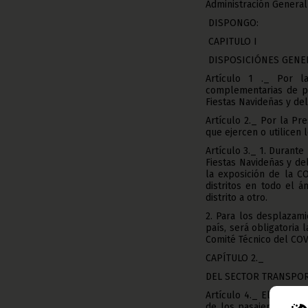
Administración General
DISPONGO:
CAPITULO I
DISPOSICIÓNES GENE
Artículo 1 ._ Por l
complementarias de pr
Fiestas Navideñas y de
Artículo 2._ Por la Pre
que ejercen o utilicen 
Artículo 3._ 1. Durante
Fiestas Navideñas y de
la exposición de la CO
distritos en todo el á
distrito a otro.
2. Para los desplazami
país, será obligatoria
Comité Técnico del COV
CAPÍTULO 2._
DEL SECTOR TRANSPO
Artículo 4._ El conduc
de los pasajeros y de