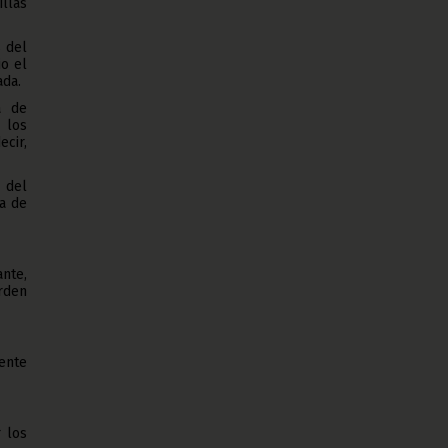
llas
s del
o el
ada.
a de
 los
cir,
 del
da de
ante,
rden
ente
r los