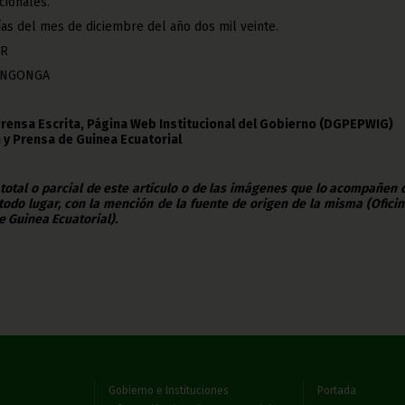
cionales.
ías del mes de diciembre del año dos mil veinte.
OR
ENGONGA
Prensa Escrita, Página Web Institucional del Gobierno (DGPEPWIG)
 y Prensa de Guinea Ecuatorial
 total o parcial de este artículo o de las imágenes que lo acompañen
todo lugar, con la mención de la fuente de origen de la misma (Ofici
e Guinea Ecuatorial).
Gobierno e Instituciones
Portada