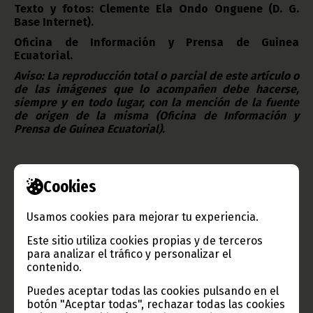
Texto y fotos: Clemente Ela Ondo Onguene (D. G.
Base Internet).
Oficina de Información y Prensa de Guinea
Ecuatorial.
Aviso: La reproducción total o parcial de este artículo o
de las imágenes que lo acompañen debe hacerse,
siempre y en todo lugar, con la mención de la fuente
de origen de la misma (Oficina de Información y
Prensa de Guinea Ecuatorial).
Cookies
Usamos cookies para mejorar tu experiencia.
Gobierno e Instituciones
Este sitio utiliza cookies propias y de terceros
para analizar el tráfico y personalizar el
contenido.
Puedes aceptar todas las cookies pulsando en el
botón "Aceptar todas", rechazar todas las cookies
Información de Guinea Ecuatorial