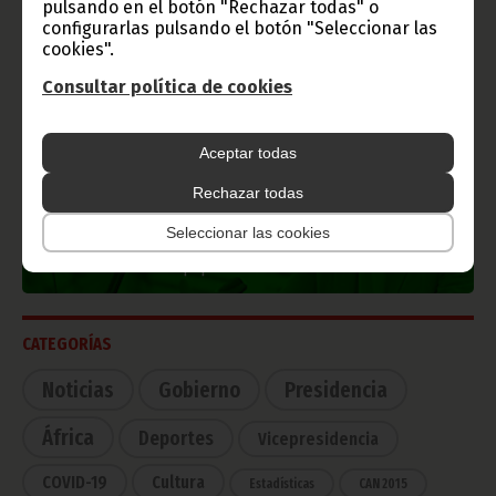
pulsando en el botón "Rechazar todas" o
configurarlas pulsando el botón "Seleccionar las
cookies".
Consultar política de cookies
TVGE
Aceptar todas
Rechazar todas
Radio Nacional de Guinea
Ecuatorial
Seleccionar las cookies
Haz click aquí para escuchar ahora
CATEGORÍAS
Noticias
Gobierno
Presidencia
África
Deportes
Vicepresidencia
COVID-19
Cultura
Estadísticas
CAN 2015