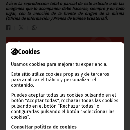
Aviso: La reproducción total o parcial de este artículo o de las
imágenes que lo acompañen debe hacerse, siempre y en todo
lugar, con la mención de la fuente de origen de la misma
(Oficina de Información y Prensa de Guinea Ecuatorial).
Gobierno e Instituciones
Cookies
Usamos cookies para mejorar tu experiencia.
Este sitio utiliza cookies propias y de terceros
Información de Guinea Ecuatorial
para analizar el tráfico y personalizar el
contenido.
Puedes aceptar todas las cookies pulsando en el
botón "Aceptar todas", rechazar todas las cookies
TVGE
pulsando en el botón "Rechazar todas" o
configurarlas pulsando el botón "Seleccionar las
cookies".
Consultar política de cookies