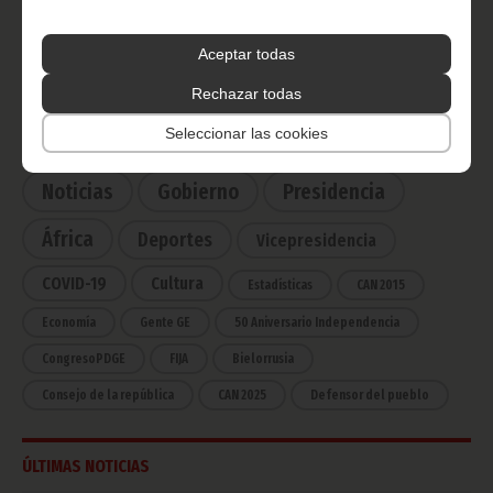
Radio Nacional de Guinea
Ecuatorial
Aceptar todas
Haz click aquí para escuchar ahora
Rechazar todas
Seleccionar las cookies
CATEGORÍAS
Noticias
Gobierno
Presidencia
África
Deportes
Vicepresidencia
COVID-19
Cultura
Estadísticas
CAN 2015
Economía
Gente GE
50 Aniversario Independencia
CongresoPDGE
FIJA
Bielorrusia
Consejo de la república
CAN 2025
Defensor del pueblo
ÚLTIMAS NOTICIAS