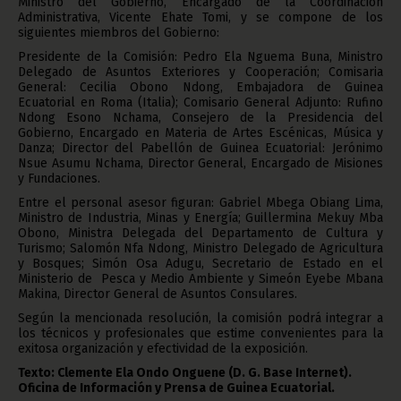
Ministro del Gobierno, Encargado de la Coordinación
Administrativa, Vicente Ehate Tomi, y se compone de los
siguientes miembros del Gobierno:
Presidente de la Comisión: Pedro Ela Nguema Buna, Ministro
Delegado de Asuntos Exteriores y Cooperación; Comisaria
General: Cecilia Obono Ndong, Embajadora de Guinea
Ecuatorial en Roma (Italia); Comisario General Adjunto: Rufino
Ndong Esono Nchama, Consejero de la Presidencia del
Gobierno, Encargado en Materia de Artes Escénicas, Música y
Danza; Director del Pabellón de Guinea Ecuatorial: Jerónimo
Nsue Asumu Nchama, Director General, Encargado de Misiones
y Fundaciones.
Entre el personal asesor figuran: Gabriel Mbega Obiang Lima,
Ministro de Industria, Minas y Energía; Guillermina Mekuy Mba
Obono, Ministra Delegada del Departamento de Cultura y
Turismo; Salomón Nfa Ndong, Ministro Delegado de Agricultura
y Bosques; Simón Osa Adugu, Secretario de Estado en el
Ministerio de Pesca y Medio Ambiente y Simeón Eyebe Mbana
Makina, Director General de Asuntos Consulares.
Según la mencionada resolución, la comisión podrá integrar a
los técnicos y profesionales que estime convenientes para la
exitosa organización y efectividad de la exposición.
Texto: Clemente Ela Ondo Onguene (D. G. Base Internet).
Oficina de Información y Prensa de Guinea Ecuatorial.