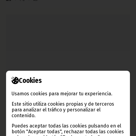
Cookies
El Ministro de Asuntos Exteriores se reúne con los
embajadores de Chad y Marruecos
Usamos cookies para mejorar tu experiencia.
julio 22, 2011
Este sitio utiliza cookies propias y de terceros
Pastor Micha Ondo Bilé se reunió el pasado martes con el
para analizar el tráfico y personalizar el
embajador de Chad acreditado en Guinea Ecuatorial, Ngaryanan
contenido.
Djague, que era portador de un mensaje del Ministerio de
Asuntos Exteriores de su país y con el embajador de
Puedes aceptar todas las cookies pulsando en el
Marruecos, Jilali Hilal, con el que conversó sobre la actualidad
botón "Aceptar todas", rechazar todas las cookies
política, concretamente acerca del norte de África y sobre la