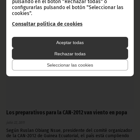
pulsando en el botón "Rechazar todas" o
necesidad de ampliar las relaciones entre los dos países en
configurarlas pulsando el botón "Seleccionar las
diferentes dominios.
cookies".
Noticias
Gobierno
Consultar política de cookies
Aceptar todas
Rechazar todas
Seleccionar las cookies
Los preparativos para la CAN-2012 van viento en popa
julio 22, 2011
Según Ruslan Obiang Nsue, presidente del comité organizador
de la CAN-2012 de Guinea Ecuatorial, el país está cumpliendo