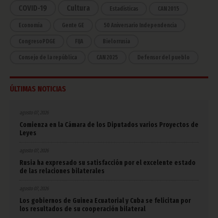
COVID-19
Cultura
Estadísticas
CAN 2015
Economía
Gente GE
50 Aniversario Independencia
CongresoPDGE
FIJA
Bielorrusia
Consejo de la república
CAN 2025
Defensor del pueblo
ÚLTIMAS NOTICIAS
agosto 07, 2026
Comienza en la Cámara de los Diputados varios Proyectos de
Leyes
agosto 07, 2026
Rusia ha expresado su satisfacción por el excelente estado
de las relaciones bilaterales
agosto 07, 2026
Los gobiernos de Guinea Ecuatorial y Cuba se felicitan por
los resultados de su cooperación bilateral