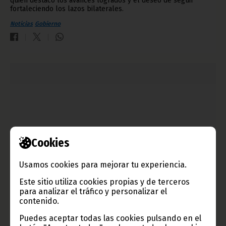
quien destacó los avances logrados y el deseo de seguir
fortaleciendo los lazos bilaterales.
Noticias
Gobierno
Cookies
Usamos cookies para mejorar tu experiencia.
Mensaje presidencial con ocasión del 47 aniversario
Este sitio utiliza cookies propias y de terceros
del Golpe de Libertad
para analizar el tráfico y personalizar el
contenido.
agosto 02, 2026
Puedes aceptar todas las cookies pulsando en el
Reproducimos el contenido íntegro del mensaje presidencial