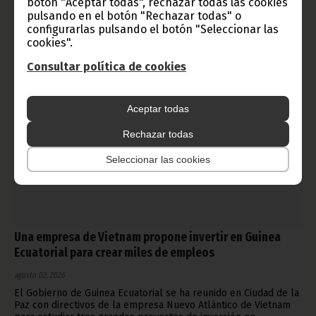
con ocasión del 47 aniversario del Golpe de Libertad.
botón "Aceptar todas", rechazar todas las cookies
pulsando en el botón "Rechazar todas" o
Noticias
Presidencia
configurarlas pulsando el botón "Seleccionar las
cookies".
Consultar política de cookies
Aceptar todas
Rechazar todas
Seleccionar las cookies
Una empresa de Vietnam propone invertir en Guinea
Ecuatorial para crear miles de empleos
agosto 02, 2026
El Gobierno de Guinea Ecuatorial se ha reunido en Ciudad de la
Paz con directivos de la empresa Nuevo Atlántico de Vietnam