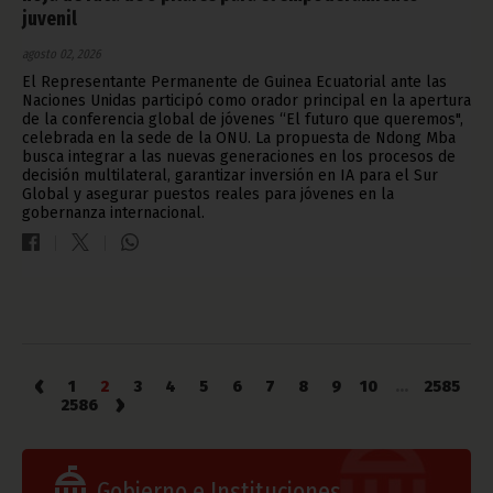
juvenil
agosto 02, 2026
El Representante Permanente de Guinea Ecuatorial ante las
Naciones Unidas participó como orador principal en la apertura
de la conferencia global de jóvenes “El futuro que queremos",
celebrada en la sede de la ONU. La propuesta de Ndong Mba
busca integrar a las nuevas generaciones en los procesos de
decisión multilateral, garantizar inversión en IA para el Sur
Global y asegurar puestos reales para jóvenes en la
gobernanza internacional.
‹
1
2
3
4
5
6
7
8
9
10
...
2585
›
2586
Gobierno e Instituciones