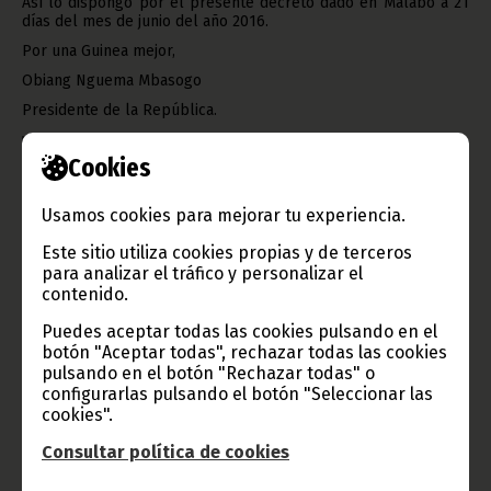
Así lo dispongo por el presente decreto dado en Malabo a 21
días del mes de junio del año 2016.
Por una Guinea mejor,
Obiang Nguema Mbasogo
Presidente de la República.
Cookies
Usamos cookies para mejorar tu experiencia.
Gobierno e Instituciones
Este sitio utiliza cookies propias y de terceros
para analizar el tráfico y personalizar el
contenido.
Información de Guinea Ecuatorial
Puedes aceptar todas las cookies pulsando en el
botón "Aceptar todas", rechazar todas las cookies
pulsando en el botón "Rechazar todas" o
configurarlas pulsando el botón "Seleccionar las
cookies".
TVGE
Consultar política de cookies