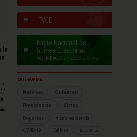
TVGE
Radio Nacional de
 la
Guinea Ecuatorial
ya
Haz click aquí para escuchar ahora
CATEGORÍAS
on
aya
Noticias
Gobierno
e
ín
Presidencia
África
aís
Deportes
Vicepresidencia
COVID-19
Cultura
Estadísticas