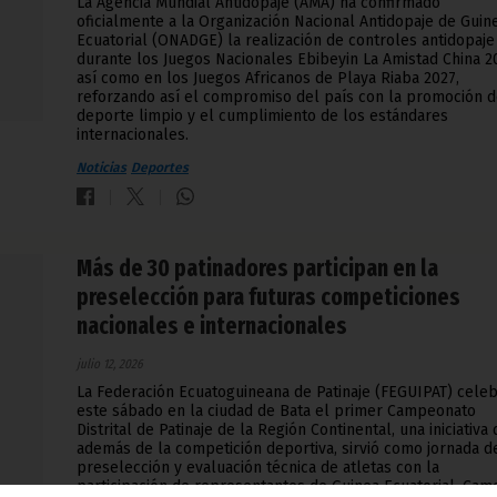
La Agencia Mundial Antidopaje (AMA) ha confirmado
oficialmente a la Organización Nacional Antidopaje de Guin
Ecuatorial (ONADGE) la realización de controles antidopaje
durante los Juegos Nacionales Ebibeyin La Amistad China 2
así como en los Juegos Africanos de Playa Riaba 2027,
reforzando así el compromiso del país con la promoción d
deporte limpio y el cumplimiento de los estándares
internacionales.
Noticias
Deportes
Más de 30 patinadores participan en la
preselección para futuras competiciones
nacionales e internacionales
julio 12, 2026
La Federación Ecuatoguineana de Patinaje (FEGUIPAT) cele
este sábado en la ciudad de Bata el primer Campeonato
Distrital de Patinaje de la Región Continental, una iniciativa 
además de la competición deportiva, sirvió como jornada d
preselección y evaluación técnica de atletas con la
participación de representantes de Guinea Ecuatorial, Cam