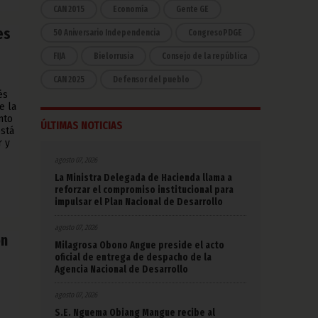
CAN 2015
Economía
Gente GE
es
50 Aniversario Independencia
CongresoPDGE
FIJA
Bielorrusia
Consejo de la república
CAN 2025
Defensor del pueblo
és
e la
nto
ÚLTIMAS NOTICIAS
stá
r y
agosto 07, 2026
La Ministra Delegada de Hacienda llama a
reforzar el compromiso institucional para
impulsar el Plan Nacional de Desarrollo
agosto 07, 2026
ón
Milagrosa Obono Angue preside el acto
oficial de entrega de despacho de la
Agencia Nacional de Desarrollo
agosto 07, 2026
S.E. Nguema Obiang Mangue recibe al