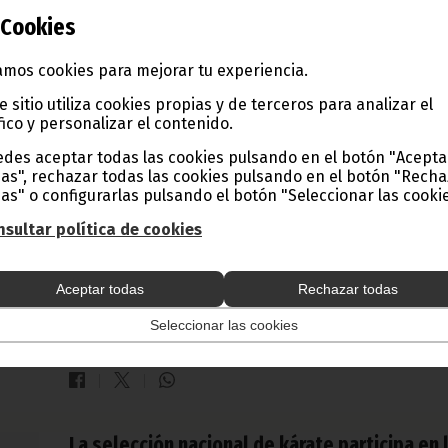
y la República Centroafricana.
Cookies
Noticias
Deportes
mos cookies para mejorar tu experiencia.
e sitio utiliza cookies propias y de terceros para analizar el
fico y personalizar el contenido.
Riaba cierra con éxito dos días de reflexión
sobre la buena gobernanza del deporte
des aceptar todas las cookies pulsando en el botón "Acepta
as", rechazar todas las cookies pulsando en el botón "Rech
africano
as" o configurarlas pulsando el botón "Seleccionar las cookie
julio 12, 2026
sultar política de cookies
La Hacienda Marcos Obiang Nguema acogió del 10 al 11 de j
el Foro Regional de Buena Gobernanza y Atletas de la AC
Zona 4, un encuentro que reunió a responsables del
Aceptar todas
Rechazar todas
movimiento olímpico africano, para analizar estrategias
orientadas al fortalecimiento institucional, la transparencia
la gestión y el desarrollo sostenible del deporte en la reg
Seleccionar las cookies
Noticias
África
Deportes
La selección nacional de kárate participa en 