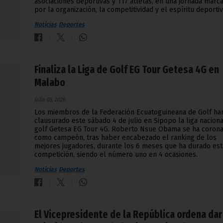
asociaciones deportivas y 117 atletas, en una jornada marc
por la organización, la competitividad y el espíritu deportiv
Noticias
Deportes
Finaliza la Liga de Golf EG Tour Getesa 4G en
Malabo
julio 05, 2026
Los miembros de la Federación Ecuatoguineana de Golf ha
clausurado este sábado 4 de julio en Sipopo la liga nacion
golf Getesa EG Tour 4G. Roberto Nsue Obama se ha coron
como campeón, tras haber encabezado el ranking de los
mejores jugadores, durante los 6 meses que ha durado est
competición, siendo el número uno en 4 ocasiones.
Noticias
Deportes
El Vicepresidente de la República ordena dar