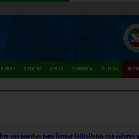
BIERNO
NOTICIAS
ÁFRICA
ECONOMÍA
CULTURA
DEPO
re sus puertas para formar futbolistas con valores 