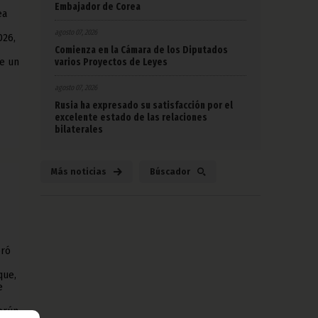
Embajador de Corea
ea
agosto 07, 2026
026,
Comienza en la Cámara de los Diputados
e un
varios Proyectos de Leyes
agosto 07, 2026
Rusia ha expresado su satisfacción por el
excelente estado de las relaciones
bilaterales
Más noticias
Búscador
bró
que,
e
erún