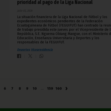
prioridad al pago de la Liga Nacional
julio 03, 2026
La situación financiera de la Liga Nacional de Fútbol y los
expedientes económicos pendientes de la Federación
Ecuatoguineana de Fútbol (FEGUIFUT) han centrado la reun
de trabajo presidida este jueves por el Vicepresidente de l
República, S.E. Nguema Obiang Mangue, con el Ministerio 
Educación, Enseñanza Universitaria y Deportes y los
responsables de la FEGUIFUT.
Deportes
Vicepresidencia
›
6
7
8
9
10
...
159
160