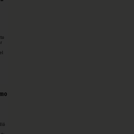
ato
ar
el
smo
lló