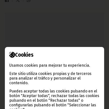
Cookies
Usamos cookies para mejorar tu experiencia.
FEGUIGOLF fortalece vínculos con Ecobank mediante
una jornada práctica en Sipopo
Este sitio utiliza cookies propias y de terceros
para analizar el tráfico y personalizar el
mayo 10, 2026
contenido.
La Federación Ecuatoguineana de Golf llevó a cabo este sábado
Puedes aceptar todas las cookies pulsando en el
una jornada de aprendizaje y práctica en el campo de golf de
botón "Aceptar todas", rechazar todas las cookies
Sipopo, dirigida a representantes de Ecobank, patrocinador
oficial de la entidad deportiva.
pulsando en el botón "Rechazar todas" o
configurarlas pulsando el botón "Seleccionar las
Noticias
Deportes