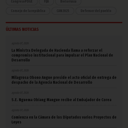
CongresoPDGE
FIJA
Bielorrusia
Consejo de la república
CAN 2025
Defensor del pueblo
ÚLTIMAS NOTICIAS
agosto 07, 2026
La Ministra Delegada de Hacienda llama a reforzar el
compromiso institucional para impulsar el Plan Nacional de
Desarrollo
agosto 07, 2026
Milagrosa Obono Angue preside el acto oficial de entrega de
despacho de la Agencia Nacional de Desarrollo
agosto 07, 2026
S.E. Nguema Obiang Mangue recibe al Embajador de Corea
agosto 07, 2026
Comienza en la Cámara de los Diputados varios Proyectos de
Leyes