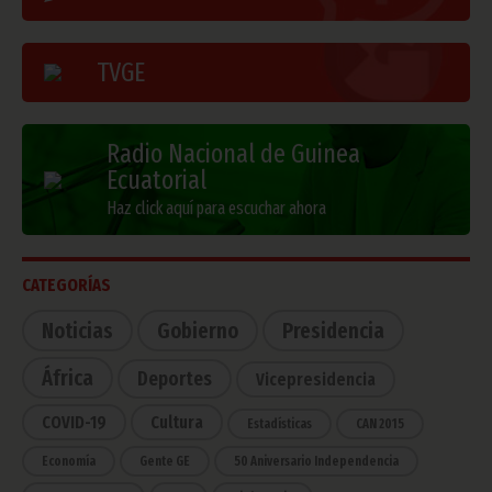
TVGE
Radio Nacional de Guinea
Ecuatorial
Haz click aquí para escuchar ahora
CATEGORÍAS
Noticias
Gobierno
Presidencia
África
Deportes
Vicepresidencia
COVID-19
Cultura
Estadísticas
CAN 2015
Economía
Gente GE
50 Aniversario Independencia