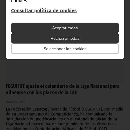
cookies".
Consultar política de cookies
Aceptar todas
Rechazar todas
Seleccionar las cookies
FEGUIFUT ajusta el calendario de la Liga Nacional para
alinearse con los plazos de la CAF
mayo 06, 2026
La Federación Ecuatoguineana de Fútbol (FEGUIFUT), por medio
de su Departamento de Competiciones, ha comunicado la
introducción de modificaciones en el calendario oficial de la
Liga Nacional masculina, en cumplimiento de las directrices
emitidas por la Confederación Africana de Fútbol (CAF).