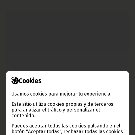
Reflexiones de la Presidenta de FEGUIBOX por el Día
Cookies
Internacional del Deporte
Usamos cookies para mejorar tu experiencia.
enero 22, 2026
María Obono durante su entrevista en el Programa A Fondo,
Este sitio utiliza cookies propias y de terceros
este jueves 22 de enero, ha destacado la importancia de la
para analizar el tráfico y personalizar el
celebración del Día Internacional del Deporte Femenino, un
contenido.
evento que se conmemora por primera vez en Guinea
Ecuatorial y que supone un paso significativo en la promoción
Puedes aceptar todas las cookies pulsando en el
de la igualdad, la inclusión y el empoderamiento de la mujer a
botón "Aceptar todas", rechazar todas las cookies
través del deporte.