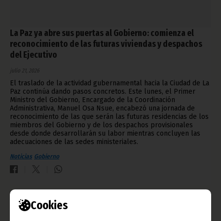
La Paz ya abre sus puertas al Gobierno: comienza el
reconocimiento de las futuras viviendas y despachos
del Ejecutivo
julio 21, 2026
El traslado de la actividad gubernamental hacia la Ciudad de La
Paz continúa dando pasos concretos. Este lunes, el Primer
Ministro del Gobierno, Encargado de la Coordinación
Administrativa, Manuel Osa Nsue, encabezó una jornada de
reconocimiento de las que serán las futuras residencias de los
miembros del Gobierno y de los despachos provisionales
desde donde desarrollarán su labor mientras concluyen las
adecuaciones de las sedes ministeriales.
Noticias
Gobierno
Cookies