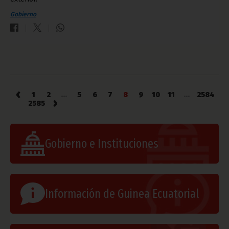
Gobierno
‹
1
2
...
5
6
7
8
9
10
11
...
2584
›
2585
Gobierno e Instituciones
Información de Guinea Ecuatorial