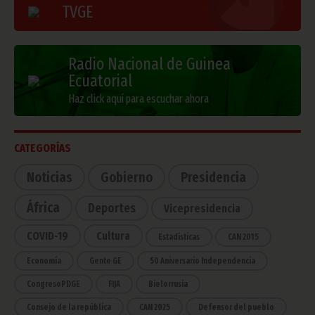
TVGE
Radio Nacional de Guinea
Ecuatorial
Haz click aquí para escuchar ahora
CATEGORÍAS
Noticias
Gobierno
Presidencia
África
Deportes
Vicepresidencia
COVID-19
Cultura
Estadísticas
CAN 2015
Economía
Gente GE
50 Aniversario Independencia
CongresoPDGE
FIJA
Bielorrusia
Consejo de la república
CAN 2025
Defensor del pueblo