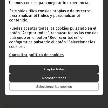
Usamos cookies para mejorar tu experiencia.
Este sitio utiliza cookies propias y de terceros
para analizar el tráfico y personalizar el
contenido.
Puedes aceptar todas las cookies pulsando en el
botón "Aceptar todas", rechazar todas las cookies
pulsando en el botón "Rechazar todas" o
Guinea Ecuatorial participa en la conmemoración del
configurarlas pulsando el botón "Seleccionar las
cookies".
Día Internacional de Nelson Mandela en la Asamblea
General de las Naciones Unidas
Consultar política de cookies
julio 20, 2026
La comunidad internacional une sus voces bajo el lema
Aceptar todas
"Combatir la pobreza y la inequidad sigue estando en nuestras
manos", instando a la acción urgente frente a los retos
Rechazar todas
globales del desarrollo.
Noticias
Seleccionar las cookies