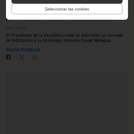
Seleccionar las cookies
El Jefe de Estado felicita al Presidente de Túnez
marzo 22, 2012
El Presidente de la República envió el miércoles un mensaje
de felicitación a su homólogo tunecino Fouad Mebazaa.
Noticias
Presidencia