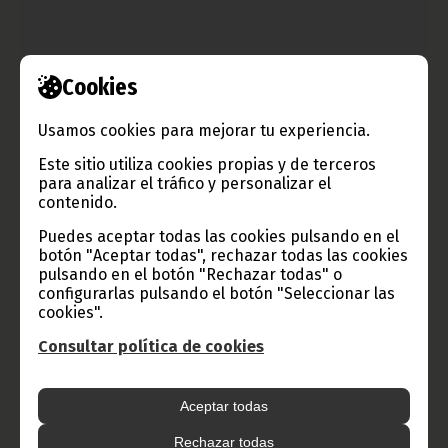
Audiencia del Presidente de la República
Cookies
marzo 24, 2012
La Ministra del Reino de Suazilandia encargada del
Usamos cookies para mejorar tu experiencia.
Departamento de Energía, Princesa Tzamzile, fue recibida ayer
viernes 23 de marzo en audiencia por el Presidente de la
Este sitio utiliza cookies propias y de terceros
República de Guinea Ecuatorial, S. E. Obiang Nguema Mbasogo.
para analizar el tráfico y personalizar el
contenido.
Noticias
Presidencia
Puedes aceptar todas las cookies pulsando en el
botón "Aceptar todas", rechazar todas las cookies
pulsando en el botón "Rechazar todas" o
configurarlas pulsando el botón "Seleccionar las
cookies".
Consultar política de cookies
Aceptar todas
Rechazar todas