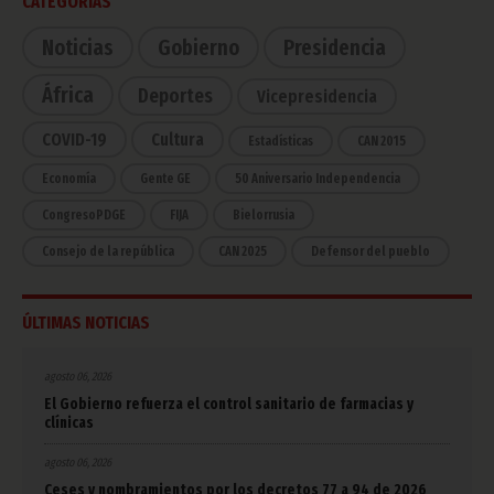
CATEGORÍAS
Noticias
Gobierno
Presidencia
África
Deportes
Vicepresidencia
COVID-19
Cultura
Estadísticas
CAN 2015
Economía
Gente GE
50 Aniversario Independencia
CongresoPDGE
FIJA
Bielorrusia
Consejo de la república
CAN 2025
Defensor del pueblo
ÚLTIMAS NOTICIAS
agosto 06, 2026
El Gobierno refuerza el control sanitario de farmacias y
clínicas
agosto 06, 2026
Ceses y nombramientos por los decretos 77 a 94 de 2026