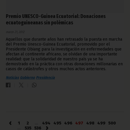
Premio UNESCO-Guinea Ecuatorial: Donaciones
ecuatoguineanas sin polémicas
marzo 21, 2012
Aquellos que durante años han retrasado la puesta en marcha
del Premio Unesco-Guinea Ecuatorial, promovido por el
Presidente Obiang para la investigación en enfermedades que
afectan al continente africano, se olvidan de una importante
realidad: que la solidaridad de nuestro país ya se ha
demostrado en la práctica con otras donaciones millonarias en
casos de catástrofes y otros muchos actos anteriores.
Noticias
Gobierno
Presidencia
‹
1
2
...
494
495
496
497
498
499
500
›
...
535
536