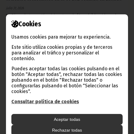
julio 31, 2026
La Plaza de Largo Kinaxixi en Luanda (Angola) ha sido en la
mañana de este viernes 31 de julio el escenario de la
Cookies
exposición de artículos artesanales fabricados por mujeres
angolanas, exposición visitada por Doña Constancia Mangue de
Obiang, durante su visita al país.
Usamos cookies para mejorar tu experiencia.
Noticias
Gobierno
Presidencia
África
Este sitio utiliza cookies propias y de terceros
para analizar el tráfico y personalizar el
contenido.
Puedes aceptar todas las cookies pulsando en el
botón "Aceptar todas", rechazar todas las cookies
pulsando en el botón "Rechazar todas" o
configurarlas pulsando el botón "Seleccionar las
cookies".
Consultar política de cookies
Aceptar todas
Rechazar todas