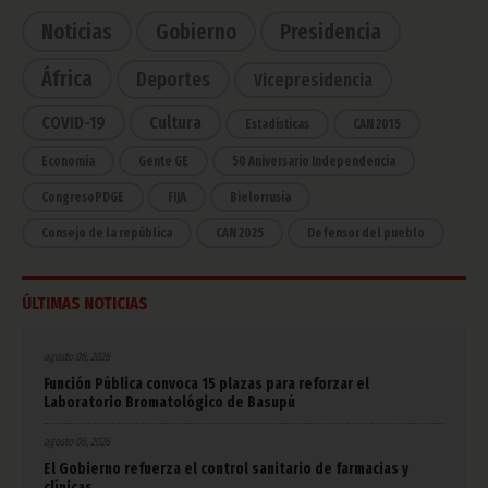
Noticias
Gobierno
Presidencia
África
Deportes
Vicepresidencia
COVID-19
Cultura
Estadísticas
CAN 2015
Economía
Gente GE
50 Aniversario Independencia
CongresoPDGE
FIJA
Bielorrusia
Consejo de la república
CAN 2025
Defensor del pueblo
ÚLTIMAS NOTICIAS
agosto 06, 2026
Función Pública convoca 15 plazas para reforzar el
Laboratorio Bromatológico de Basupú
agosto 06, 2026
El Gobierno refuerza el control sanitario de farmacias y
clínicas