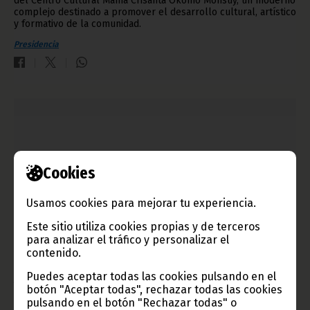
del Centro Cultural Mama Crisanta Okomo Monsuy, un moderno
complejo destinado a promover el desarrollo cultural, artístico
y formativo de la comunidad.
Presidencia
Cookies
Usamos cookies para mejorar tu experiencia.
Este sitio utiliza cookies propias y de terceros
para analizar el tráfico y personalizar el
contenido.
Visita oficial de la Pareja Presidencial a Gabón
Puedes aceptar todas las cookies pulsando en el
julio 25, 2026
botón "Aceptar todas", rechazar todas las cookies
El Presidente de la República, S.E. Obiang Nguema Mbasogo, y
pulsando en el botón "Rechazar todas" o
la Primera Dama de la Nación, S.E. Constancia Mangue de