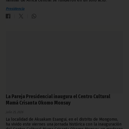
familiar de África Central se fundieron en un solo acto.
Presidencia
La Pareja Presidencial inaugura el Centro Cultural
Mamá Crisanta Okomo Monsuy
julio 25, 2026
La localidad de Akuakam Esangui, en el distrito de Mongomo,
ha vivido este viernes una jornada histórica con la inauguración