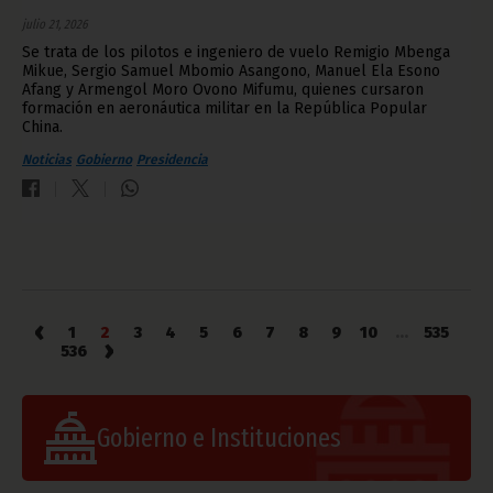
julio 21, 2026
Se trata de los pilotos e ingeniero de vuelo Remigio Mbenga
Mikue, Sergio Samuel Mbomio Asangono, Manuel Ela Esono
Afang y Armengol Moro Ovono Mifumu, quienes cursaron
formación en aeronáutica militar en la República Popular
China.
Noticias
Gobierno
Presidencia
‹
1
2
3
4
5
6
7
8
9
10
...
535
›
536
Gobierno e Instituciones