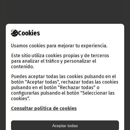
Cookies
Usamos cookies para mejorar tu experiencia.
Países de la CEMAC buscan un desarrollo armonioso
Este sitio utiliza cookies propias y de terceros
septiembre 20, 2013
para analizar el tráfico y personalizar el
Bajo el título: "Reflexiones Sobre la Actualidad Económica
contenido.
Regional del Programa CEMAC", los seis países miembros
clausuraron en Bangui, República Centroafricana, un taller con
Puedes aceptar todas las cookies pulsando en el
el objetivo de unir esfuerzos.
botón "Aceptar todas", rechazar todas las cookies
pulsando en el botón "Rechazar todas" o
Noticias
África
configurarlas pulsando el botón "Seleccionar las
cookies".
Consultar política de cookies
Aceptar todas