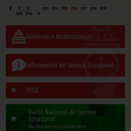
‹
1
2
...
313
314
315
316
317
318
319
...
›
323
324
Gobierno e Instituciones
Información de Guinea Ecuatorial
TVGE
Radio Nacional de Guinea
Ecuatorial
Haz click aquí para escuchar ahora