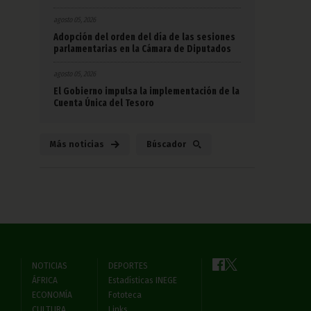
agosto 05, 2026
Adopción del orden del día de las sesiones
parlamentarias en la Cámara de Diputados
agosto 05, 2026
El Gobierno impulsa la implementación de la
Cuenta Única del Tesoro
Más noticias
Búscador
NOTICIAS
DEPORTES
ÁFRICA
Estadísticas INEGE
ECONOMÍA
Fototeca
CULTURA
Links