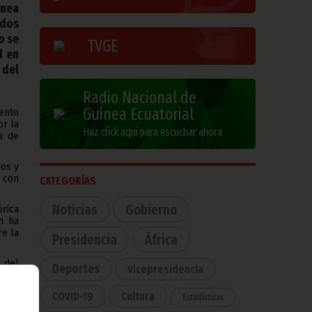
inea
ados
o se
TVGE
d en
 del
Radio Nacional de
Guinea Ecuatorial
ento
or la
Haz click aquí para escuchar ahora
a de
cos y
 con
CATEGORÍAS
Noticias
Gobierno
rica
n ha
re la
Presidencia
África
 del
Deportes
Vicepresidencia
13 h.
ursos
COVID-19
Cultura
Estadísticas
e la