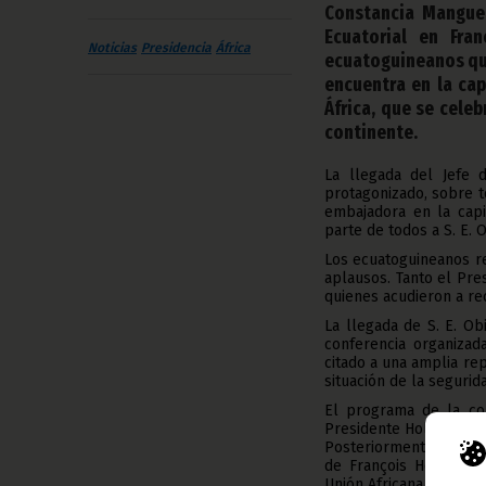
Constancia Mangue
Ecuatorial en Fra
Noticias
Presidencia
África
ecuatoguineanos que 
encuentra en la cap
África, que se celeb
continente.
La llegada del Jefe 
protagonizado, sobre t
embajadora en la capi
parte de todos a S. E
Los ecuatoguineanos re
aplausos. Tanto el Pr
quienes acudieron a rec
La llegada de S. E. O
conferencia organizad
citado a una amplia re
situación de la seguri
El programa de la con
Presidente Hollande a l
Posteriormente, según 
de François Hollande 
Unión Africana.