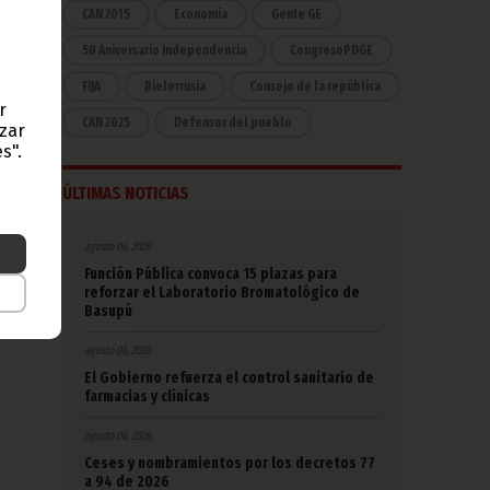
CAN 2015
Economía
Gente GE
nuel
ones
50 Aniversario Independencia
CongresoPDGE
dente
al en
FIJA
Bielorrusia
Consejo de la república
r
CAN 2025
Defensor del pueblo
azar
ión
”,
s".
 a la
ÚLTIMAS NOTICIAS
agosto 06, 2026
Función Pública convoca 15 plazas para
 debe
reforzar el Laboratorio Bromatológico de
na de
Basupú
agosto 06, 2026
El Gobierno refuerza el control sanitario de
farmacias y clínicas
agosto 06, 2026
Ceses y nombramientos por los decretos 77
a 94 de 2026