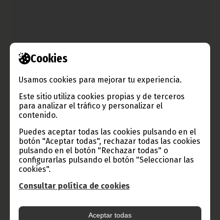
Cookies
Lanzamiento de FONMAC
Usamos cookies para mejorar tu experiencia.
agosto 30, 2013
Este sitio utiliza cookies propias y de terceros
La Fundacion Obiang Nguema Mbasogo-Amilcar Cabral nació
para analizar el tráfico y personalizar el
oficialmente el pasado día 23 en Guinea Bissau. La ceremonia
contenido.
tuvo lugar en presencia de varias autoridades
gubernamentales del país, estudiantes ecuatoguineanos y
Puedes aceptar todas las cookies pulsando en el
numeroso público.
botón "Aceptar todas", rechazar todas las cookies
Noticias
África
pulsando en el botón "Rechazar todas" o
configurarlas pulsando el botón "Seleccionar las
cookies".
Consultar política de cookies
Aceptar todas