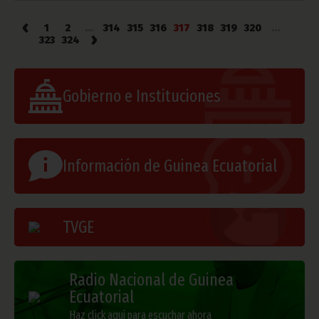
‹
1
2
...
314
315
316
317
318
319
320
...
›
323
324
Gobierno e Instituciones
Información de Guinea Ecuatorial
TVGE
Radio Nacional de Guinea
Ecuatorial
Haz click aquí para escuchar ahora