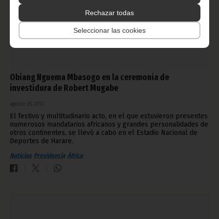
Rechazar todas
Seleccionar las cookies
Obiang Nguema Mbasogo en la ceremonia de
investidura de Robert Mugabe
agosto 25, 2013
El festivo y multitudinario acto, en el que estuvieron presentes
numerosos mandatarios africanos y grandes personalidades de
otros continentes, se llevó a cabo en el Estadio Nacional de
Deportes de Harare.
Noticias
Presidencia
África