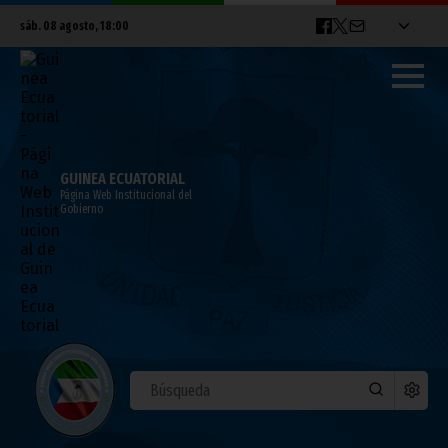
sáb. 08 agosto, 18:00
GUINEA ECUATORIAL
Página Web Institucional del
Gobierno
Adiós a Madiba
diciembre 06, 2013
Noticias
África
El ex presidente de Sudáfrica, Nelson Mandela, ha