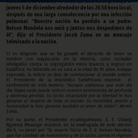
fallecido a la edad de 95 años. La muerte se produjo el
jueves 5 de diciembre alrededor de las 20.50 hora local,
después de una larga convalecencia por una infección
pulmonar. "Nuestra nación ha perdido a su padre.
Nelson Mandela nos unió y juntos nos despedimos de
él", dijo el Presidente Jacob Zuma en un mensaje
televisado a la nación.
El ex dirigente que se ha ganado el derecho de tener un
nombre con mayúsculas en la Historia, como luchador
infatigable contra la segregación entre blancos y negros en
Sudáfrica, ha fallecido en su casa a la edad de 95 años. Aunque
esperada, la noticia no deja de conmocionar al mundo entero.
El Presidente de la República Sudafricana expresó el
sentimiento de esta manera:
"Aunque sabíamos que este día
iba llegar, nada puede reducir nuestro sentimiento de profunda
y dolorosa pérdida. Su lucha incansable por la libertad le hizo
ganarse el respeto de todo el mundo. Su humildad, pasión y
humanidad le hizo ganarse también el amor de todos"
, afirmó
Zuma.
Por su parte, el Presidente ecuatoguineano, S. E. Obiang
Nguema Mbasogo expresó, en la madrugada de este viernes
día 6, su pesar por
“la muerte física de S. E. Nelson Mandela,
que fue símbolo de humanismo y de la lucha contra el régimen