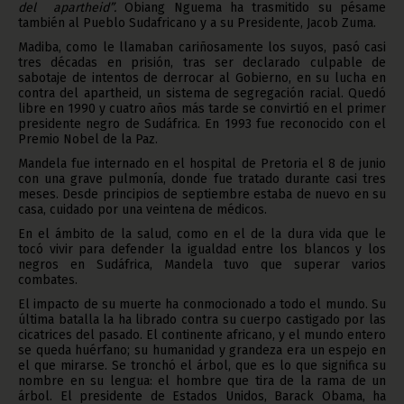
del apartheid”.
Obiang Nguema ha trasmitido su pésame
también al Pueblo Sudafricano y a su Presidente, Jacob Zuma.
Madiba, como le llamaban cariñosamente los suyos, pasó casi
tres décadas en prisión, tras ser declarado culpable de
sabotaje de intentos de derrocar al Gobierno, en su lucha en
contra del apartheid, un sistema de segregación racial. Quedó
libre en 1990 y cuatro años más tarde se convirtió en el primer
presidente negro de Sudáfrica. En 1993 fue reconocido con el
Premio Nobel de la Paz.
Mandela fue internado en el hospital de Pretoria el 8 de junio
con una grave pulmonía, donde fue tratado durante casi tres
meses. Desde principios de septiembre estaba de nuevo en su
casa, cuidado por una veintena de médicos.
En el ámbito de la salud, como en el de la dura vida que le
tocó vivir para defender la igualdad entre los blancos y los
negros en Sudáfrica, Mandela tuvo que superar varios
combates.
El impacto de su muerte ha conmocionado a todo el mundo. Su
última batalla la ha librado contra su cuerpo castigado por las
cicatrices del pasado. El continente africano, y el mundo entero
se queda huérfano; su humanidad y grandeza era un espejo en
el que mirarse. Se tronchó el árbol, que es lo que significa su
nombre en su lengua: el hombre que tira de la rama de un
árbol. El presidente de Estados Unidos, Barack Obama, ha