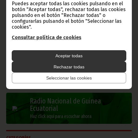
Puedes aceptar todas las cookies pulsando en el
botón "Aceptar todas", rechazar todas las cookies
pulsando en el botón "Rechazar todas" o
Gobierno e Instituciones
configurarlas pulsando el botón "Seleccionar las
cookies".
Consultar política de cookies
Información de Guinea Ecuatorial
Aceptar todas
Rechazar todas
TVGE
Seleccionar las cookies
Radio Nacional de Guinea
Ecuatorial
Haz click aquí para escuchar ahora
CATEGORÍAS