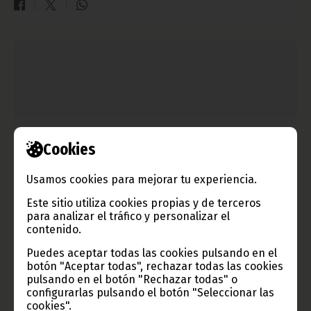
Cookies
Usamos cookies para mejorar tu experiencia.
Reunión del Primer Ministro con el comité organizador
Este sitio utiliza cookies propias y de terceros
de la Cumbre de la UA
para analizar el tráfico y personalizar el
contenido.
junio 17, 2014
Puedes aceptar todas las cookies pulsando en el
El vienes 20 de junio comienzan en Malabo las reuniones
botón "Aceptar todas", rechazar todas las cookies
previas pertenecientes a la Cumbre de la Unión Africana. Ante
la cercanía de la fecha, el Primer Ministro del Gobierno,
pulsando en el botón "Rechazar todas" o
Encargado de la Coordinación Administrativa, Vicente Ehate
configurarlas pulsando el botón "Seleccionar las
Tomi, se ha reunido con los miembros del comité organizador,
cookies".