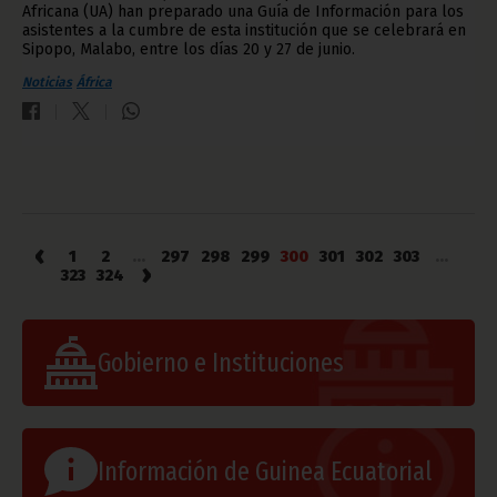
Africana (UA) han preparado una Guía de Información para los
asistentes a la cumbre de esta institución que se celebrará en
Sipopo, Malabo, entre los días 20 y 27 de junio.
Noticias
África
‹
1
2
...
297
298
299
300
301
302
303
...
›
323
324
Gobierno e Instituciones
Información de Guinea Ecuatorial