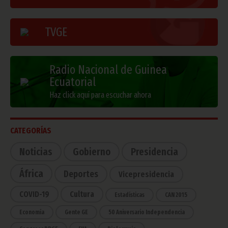
TVGE
Radio Nacional de Guinea
Ecuatorial
Haz click aquí para escuchar ahora
CATEGORÍAS
Noticias
Gobierno
Presidencia
África
Deportes
Vicepresidencia
COVID-19
Cultura
Estadísticas
CAN 2015
Economía
Gente GE
50 Aniversario Independencia