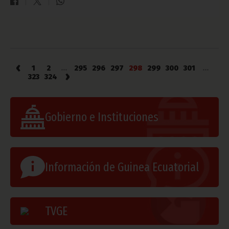
‹
1
2
...
295
296
297
298
299
300
301
...
›
323
324
Gobierno e Instituciones
Información de Guinea Ecuatorial
TVGE