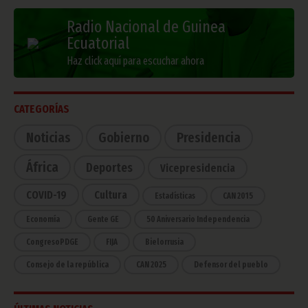
Radio Nacional de Guinea
Ecuatorial
Haz click aquí para escuchar ahora
CATEGORÍAS
Noticias
Gobierno
Presidencia
África
Deportes
Vicepresidencia
COVID-19
Cultura
Estadísticas
CAN 2015
Economía
Gente GE
50 Aniversario Independencia
CongresoPDGE
FIJA
Bielorrusia
Consejo de la república
CAN 2025
Defensor del pueblo