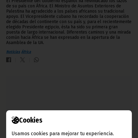
El Presidente del Gobierno español ha reivindicado los lazos
de su país con África. El Ministro de Asuntos Exteriores de
Palestina ha agradecido a los países africanos su tradicional
apoyo. El Vicepresidente cubano ha recordado la cooperación
de décadas del continente con su país y, para el recientemente
elegido Presidente egipcio, ésta ha sido su primera gran
puesta de largo internacional. Diferentes caminos y una mirada
común hacia África se han expresado en la apertura de la
Asamblea de la UA.
Noticias
África
Cookies
Usamos cookies para mejorar tu experiencia.