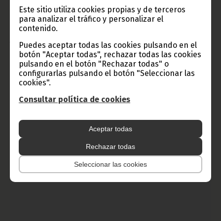
Este sitio utiliza cookies propias y de terceros
Miles de delegados internacionales se dan cita en la
para analizar el tráfico y personalizar el
Cumbre de Sipopo
contenido.
junio 26, 2014
Puedes aceptar todas las cookies pulsando en el
En la jornada previa a la gran Asamblea de Jefes de Estado y de
botón "Aceptar todas", rechazar todas las cookies
Gobierno de la Unión Africana (UA), se celebran numerosas
pulsando en el botón "Rechazar todas" o
reuniones de alto nivel, con la presencia de los mandatarios
configurarlas pulsando el botón "Seleccionar las
que asisten a la 23ª Cumbre de la UA. La inauguración del
cookies".
nuevo edificio de Naciones Unidas, que ha sido donado por el
Gobierno de Guinea Ecuatorial, es el principal acto del
Consultar política de cookies
miércoles 25, y a él acudirá el Secretario General de la
institución, Ban Ki-moon.
Noticias
África
Aceptar todas
Rechazar todas
Seleccionar las cookies