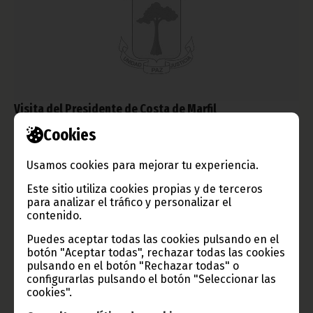
Visita del Presidente de Costa de Marfil
Cookies
enero 22, 2010
Laurent Gbagbo, que ya estuvo en Guinea Ecuatorial para la
investidura del Jefe del Estado, ha regresado este viernes para
Usamos cookies para mejorar tu experiencia.
llevar a cabo una visita oficial.
Este sitio utiliza cookies propias y de terceros
Noticias
Presidencia
para analizar el tráfico y personalizar el
contenido.
Puedes aceptar todas las cookies pulsando en el
botón "Aceptar todas", rechazar todas las cookies
pulsando en el botón "Rechazar todas" o
configurarlas pulsando el botón "Seleccionar las
cookies".