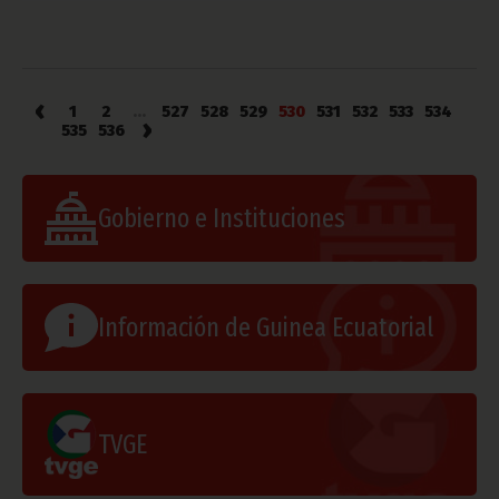
‹
1
2
...
527
528
529
530
531
532
533
534
›
535
536
Gobierno e Instituciones
Información de Guinea Ecuatorial
TVGE