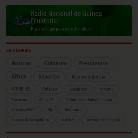
Radio Nacional de Guinea
Ecuatorial
Haz click aquí para escuchar ahora
CATEGORÍAS
Noticias
Gobierno
Presidencia
África
Deportes
Vicepresidencia
COVID-19
Cultura
Estadísticas
CAN 2015
Economía
Gente GE
50 Aniversario Independencia
CongresoPDGE
FIJA
Bielorrusia
Consejo de la república
CAN 2025
Defensor del pueblo