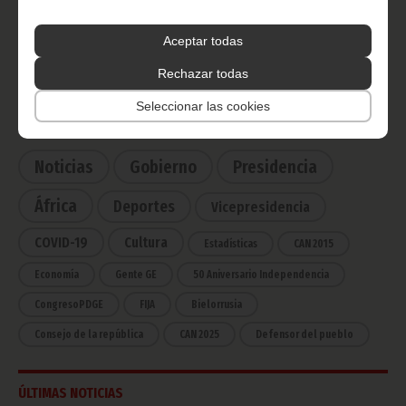
Radio Nacional de Guinea
Ecuatorial
Aceptar todas
Haz click aquí para escuchar ahora
Rechazar todas
Seleccionar las cookies
CATEGORÍAS
Noticias
Gobierno
Presidencia
África
Deportes
Vicepresidencia
COVID-19
Cultura
Estadísticas
CAN 2015
Economía
Gente GE
50 Aniversario Independencia
CongresoPDGE
FIJA
Bielorrusia
Consejo de la república
CAN 2025
Defensor del pueblo
ÚLTIMAS NOTICIAS