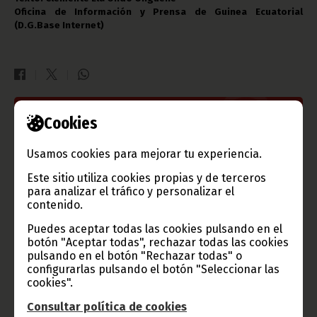
Oficina de Información y Prensa de Guinea Ecuatorial
(D.G.Base Internet)
Cookies
Gobierno e Instituciones
Usamos cookies para mejorar tu experiencia.
Este sitio utiliza cookies propias y de terceros
Información de Guinea Ecuatorial
para analizar el tráfico y personalizar el
contenido.
Puedes aceptar todas las cookies pulsando en el
botón "Aceptar todas", rechazar todas las cookies
pulsando en el botón "Rechazar todas" o
TVGE
configurarlas pulsando el botón "Seleccionar las
cookies".
Consultar política de cookies