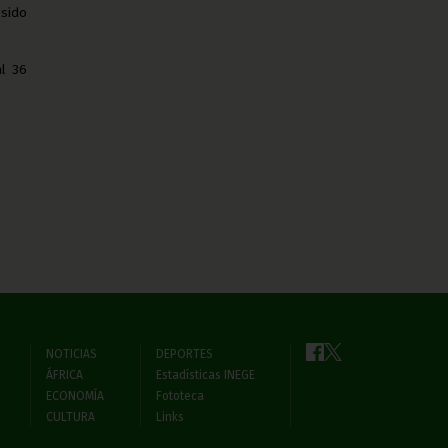
 sido
al 36
NOTICIAS
DEPORTES
ÁFRICA
Estadísticas INEGE
ECONOMÍA
Fototeca
CULTURA
Links