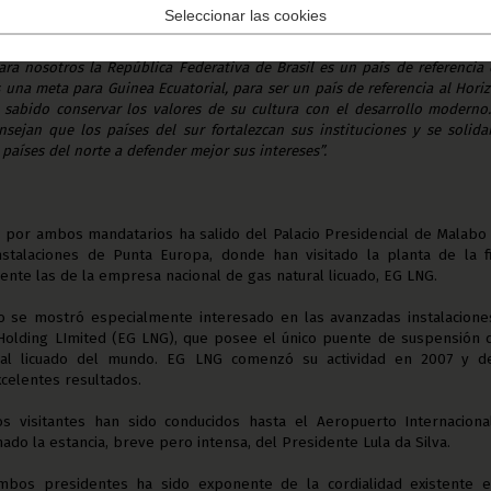
Seleccionar las cookies
del Estado ecuatoguineano agradeció su visita al presidente brasile
n de su país por el excelente crecimiento que Brasil había llevado a
ara nosotros la República Federativa de Brasil es un país de referencia
 una meta para Guinea Ecuatorial, para ser un país de referencia al Hori
 sabido conservar los valores de su cultura con el desarrollo moderno
ejan que los países del sur fortalezcan sus instituciones y se solida
 países del norte a defender mejor sus intereses”.
 por ambos mandatarios ha salido del Palacio Presidencial de Malabo
instalaciones de Punta Europa, donde han visitado la planta de la 
nte las de la empresa nacional de gas natural licuado, EG LNG.
ño se mostró especialmente interesado en las avanzadas instalacione
Holding LImited (EG LNG), que posee el único puente de suspensión 
ural licuado del mundo. EG LNG comenzó su actividad en 2007 y d
celentes resultados.
los visitantes han sido conducidos hasta el Aeropuerto Internaciona
do la estancia, breve pero intensa, del Presidente Lula da Silva.
bos presidentes ha sido exponente de la cordialidad existente e