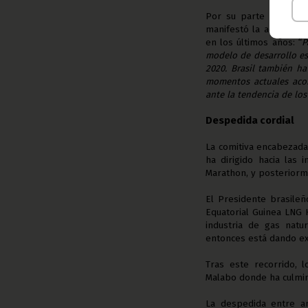
Por su parte el Jefe 
manifestó la admiració
en los últimos años: “
P
modelo de desarrollo es
2020. Brasil también ha
momentos actuales acons
ante la tendencia de los
Despedida cordial
La comitiva encabezada
ha dirigido hacia las 
Marathon, y posteriorme
El Presidente brasile
Equatorial Guinea LNG 
industria de gas nat
entonces está dando ex
Tras este recorrido, 
Malabo donde ha culmina
La despedida entre am