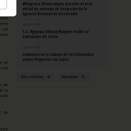
Milagrosa Obono Angue preside el acto
ño y
oficial de entrega de despacho de la
 cabo
Agencia Nacional de Desarrollo
 cuyo
zonte
agosto 07, 2026
. Los
S.E. Nguema Obiang Mangue recibe al
ricen
Embajador de Corea
agosto 07, 2026
Comienza en la Cámara de los Diputados
varios Proyectos de Leyes
 y se
firma
Más noticias
Búscador
s de
de la
esde
l de
ntre