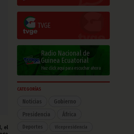
TVGE
Radio Nacional de
Guinea Ecuatorial
Haz click aquí para escuchar ahora
CATEGORÍAS
Noticias
Gobierno
Presidencia
África
Deportes
Vicepresidencia
, el
logo