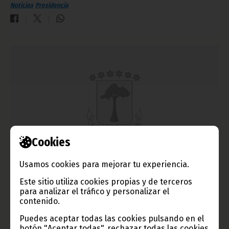
Noticias
Presidencia
Cookies
Manifestación para felicitar al Presidente
Usamos cookies para mejorar tu experiencia.
enero 03, 2011
Este sitio utiliza cookies propias y de terceros
El Palacio de Congresos de Ngolo, en Bata, fue el lugar donde
para analizar el tráfico y personalizar el
se reunieron personalidades de la vida social y política del
contenido.
país, junto con miles de personas, para felicitar al Presidente
Obiang Nguema Mbasogo por el nuevo año.
Puedes aceptar todas las cookies pulsando en el
botón "Aceptar todas", rechazar todas las cookies