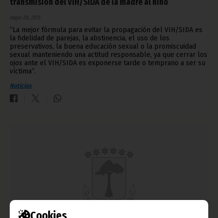
transmisión del VIH/SIDA de la madre al niño
mayo 20, 2011
“La mejor fórmula para evitar la propagación del VIH/SIDA es
la fidelidad de parejas, la abstinencia, el uso de los
preservativos, la buena educación sexual o la promiscuidad
sexual manteniendo una actitud responsable, ya que cerrar los
ojos ante el VIH/SIDA es exponerse tarde o temprano a ser su
víctima”.
Noticias
Cookies