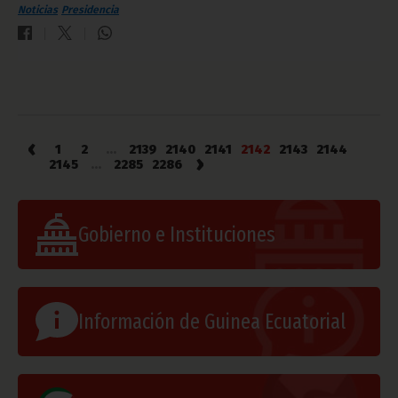
Noticias
Presidencia
‹
1
2
...
2139
2140
2141
2142
2143
2144
›
2145
...
2285
2286
Gobierno e Instituciones
Información de Guinea Ecuatorial