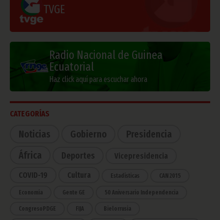
TVGE
Radio Nacional de Guinea
Ecuatorial
Haz click aquí para escuchar ahora
CATEGORÍAS
Noticias
Gobierno
Presidencia
África
Deportes
Vicepresidencia
COVID-19
Cultura
Estadísticas
CAN 2015
Economía
Gente GE
50 Aniversario Independencia
CongresoPDGE
FIJA
Bielorrusia