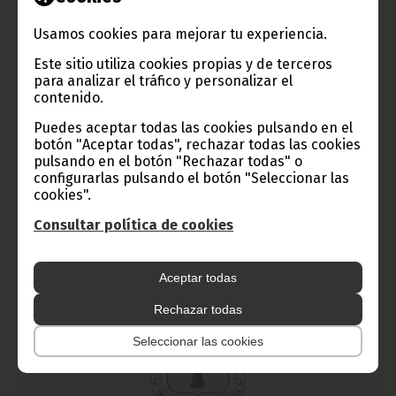
El Ministerio de Sanidad y Bienestar Social anuncia 50
Usamos cookies para mejorar tu experiencia.
plazas de enfermería para el Centro Médico de Sipopo
Este sitio utiliza cookies propias y de terceros
mayo 20, 2011
para analizar el tráfico y personalizar el
contenido.
Con ocasión de la Cumbre de la Unión Africana, a celebrar
próximamente en Malabo, concretamente en la nueva ciudad
Puedes aceptar todas las cookies pulsando en el
de Sipopo, el Ministerio de Sanidad y Bienestar Social informa a
botón "Aceptar todas", rechazar todas las cookies
todos los profesionales de enfermería sobre las 50 plazas
pulsando en el botón "Rechazar todas" o
disponibles en el Centro Médico de esa ciudad.
configurarlas pulsando el botón "Seleccionar las
Noticias
Gobierno
cookies".
Consultar política de cookies
Aceptar todas
Rechazar todas
Seleccionar las cookies