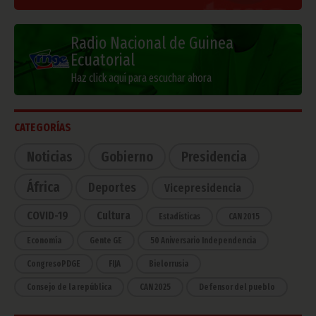
Radio Nacional de Guinea
Ecuatorial
Haz click aquí para escuchar ahora
CATEGORÍAS
Noticias
Gobierno
Presidencia
África
Deportes
Vicepresidencia
COVID-19
Cultura
Estadísticas
CAN 2015
Economía
Gente GE
50 Aniversario Independencia
CongresoPDGE
FIJA
Bielorrusia
Consejo de la república
CAN 2025
Defensor del pueblo