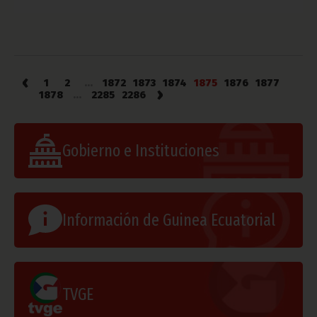
‹
1
2
...
1872
1873
1874
1875
1876
1877
›
1878
...
2285
2286
Gobierno e Instituciones
Información de Guinea Ecuatorial
TVGE