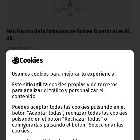
Felicitación de la Embajada de Guinea Ecuatorial en EE.
UU.
octubre 10, 2013
Con ocasión del 45º Aniversario de la Independencia de
Cookies
nuestro país, el Presidente de la República está recibiendo
mensajes de felicitación de sus homólogos y las legaciones
diplomáticas en el exterior, como las del enviado por el
Usamos cookies para mejorar tu experiencia.
embajador acreditado en los Estados Unidos, Doctor Rubén
Maye Nsue Mangue.
Este sitio utiliza cookies propias y de terceros
para analizar el tráfico y personalizar el
Noticias
Presidencia
contenido.
Puedes aceptar todas las cookies pulsando en el
botón "Aceptar todas", rechazar todas las cookies
pulsando en el botón "Rechazar todas" o
configurarlas pulsando el botón "Seleccionar las
cookies".