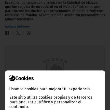
Ecuatorial comenzó con una misa en la Catedral de Malabo,
que fue seguida de un cocktail en el Hotel Sofitel, en el que
participaron los dueños y representantes de establecimientos
turísticos de Malabo. Al acto también acudieron personalidades
gubernamentales.
Noticias
Gobierno
Cookies
Usamos cookies para mejorar tu experiencia.
Este sitio utiliza cookies propias y de terceros
El Consulado de Malí en Malabo celebra el 50
para analizar el tráfico y personalizar el
contenido.
aniversario de la independencia del país