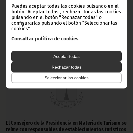
Puedes aceptar todas las cookies pulsando en el
septiembre 28, 2010
botón "Aceptar todas", rechazar todas las cookies
El acto de la celebración del 50 aniversario de la
pulsando en el botón "Rechazar todas" o
independencia de Malí, tuvo lugar el pasado sábado 25 en el
configurarlas pulsando el botón "Seleccionar las
Hotel 3 de agosto de Malabo.
cookies".
Noticias
Gobierno
Consultar política de cookies
Aceptar todas
Rechazar todas
Seleccionar las cookies
El Consejero de la Presidencia en Materia de Turismo se
reúne con responsables de establecimientos turísticos