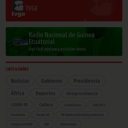
TVGE
Radio Nacional de Guinea
Ecuatorial
Haz click aquí para escuchar ahora
CATEGORÍAS
Noticias
Gobierno
Presidencia
África
Deportes
Vicepresidencia
COVID-19
Cultura
Estadísticas
CAN 2015
Economía
Gente GE
50 Aniversario Independencia
CongresoPDGE
FIJA
Bielorrusia