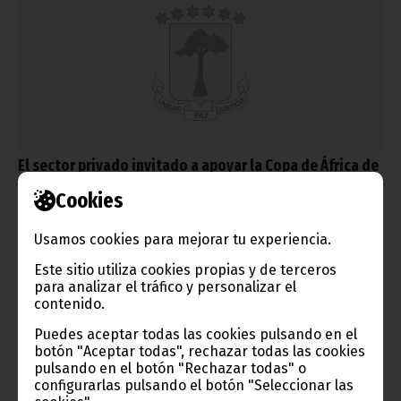
El sector privado invitado a apoyar la Copa de África de
Naciones Guinea Ecuatorial 2012
Cookies
septiembre 23, 2010
En la reunión que el pasado lunes celebró el Secretario de
Usamos cookies para mejorar tu experiencia.
Estado de la Presidencia del Gobierno, encargado del
Departamento de Juventud y Deportes, Ruslan Obiang Nsue,
Este sitio utiliza cookies propias y de terceros
con más de cincuenta empresas que operan en la región
para analizar el tráfico y personalizar el
insular de Bioco, se exhortó a los empresarios a que colaboren
contenido.
con la comisión organizadora de la CAN 2012.
Puedes aceptar todas las cookies pulsando en el
Noticias
Gobierno
Deportes
botón "Aceptar todas", rechazar todas las cookies
pulsando en el botón "Rechazar todas" o
configurarlas pulsando el botón "Seleccionar las