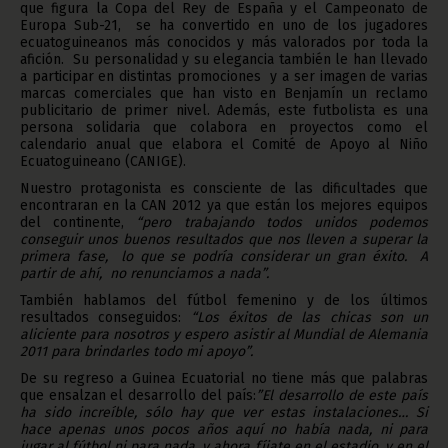
que figura la Copa del Rey de España y el Campeonato de
Europa Sub-21, se ha convertido en uno de los jugadores
ecuatoguineanos más conocidos y más valorados por toda la
afición. Su personalidad y su elegancia también le han llevado
a participar en distintas promociones y a ser imagen de varias
marcas comerciales que han visto en Benjamín un reclamo
publicitario de primer nivel. Además, este futbolista es una
persona solidaria que colabora en proyectos como el
calendario anual que elabora el Comité de Apoyo al Niño
Ecuatoguineano (CANIGE).
Nuestro protagonista es consciente de las dificultades que
encontraran en la CAN 2012 ya que están los mejores equipos
del continente,
“pero trabajando todos unidos podemos
conseguir unos buenos resultados que nos lleven a superar la
primera fase, lo que se podría considerar un gran éxito. A
partir de ahí, no renunciamos a nada”.
También hablamos del fútbol femenino y de los últimos
resultados conseguidos:
“Los éxitos de las chicas son un
aliciente para nosotros y espero asistir al Mundial de Alemania
2011 para brindarles todo mi apoyo”.
De su regreso a Guinea Ecuatorial no tiene más que palabras
que ensalzan el desarrollo del país:
”El desarrollo de este país
ha sido increíble, sólo hay que ver estas instalaciones… Si
hace apenas unos pocos años aquí no había nada, ni para
jugar al fútbol ni para nada, y ahora fíjate en el estadio, y en el