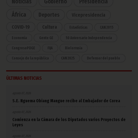
Noticias
Gobierno
Presidencia
África
Deportes
Vicepresidencia
COVID-19
Cultura
Estadísticas
CAN 2015
Economía
Gente GE
50 Aniversario Independencia
CongresoPDGE
FIJA
Bielorrusia
Consejo de la república
CAN 2025
Defensor del pueblo
ÚLTIMAS NOTICIAS
agosto 07, 2026
S.E. Nguema Obiang Mangue recibe al Embajador de Corea
agosto 07, 2026
Comienza en la Cámara de los Diputados varios Proyectos de
Leyes
agosto 07, 2026