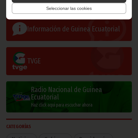
Seleccionar las cookies
Información de Guinea Ecuatorial
TVGE
Radio Nacional de Guinea
Ecuatorial
Haz click aquí para escuchar ahora
CATEGORÍAS