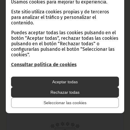
Usamos cookies para mejorar tu experiencia.
Este sitio utiliza cookies propias y de terceros
para analizar el tráfico y personalizar el
contenido.
Guinea Ecuatorial participa en la reunión de la ITSO, en
Puedes aceptar todas las cookies pulsando en el
Washington
botón "Aceptar todas", rechazar todas las cookies
pulsando en el botón "Rechazar todas" o
julio 02, 2010
configurarlas pulsando el botón "Seleccionar las
Carmelo Martín Modu Ebuka, Secretario de Estado para
cookies".
Tecnología y Telecomunicaciones, ha encabezado la delegación
de la República de Guinea Ecuatorial asistente a la 34
Consultar política de cookies
Asamblea de Partes de la Organización Internacional de
Telecomunicaciones por Satélite (ITSO), que se ha celebrado
desde el 21 al 25 de junio en Washington.
Aceptar todas
Noticias
Gobierno
Rechazar todas
Seleccionar las cookies