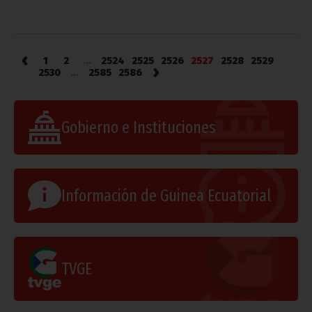
‹
1
2
...
2524
2525
2526
2527
2528
2529
›
2530
...
2585
2586
Gobierno e Instituciones
Información de Guinea Ecuatorial
TVGE