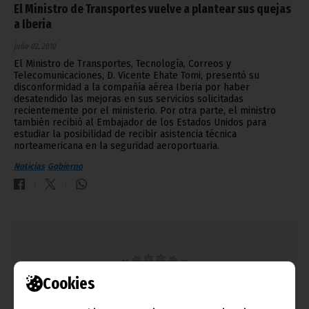
El Ministro de Transportes vuelve a plantear sus quejas
a Iberia
julio 02, 2010
El Ministro de Transportes, Tecnología, Correos y
Telecomunicaciones, D. Vicente Ehate Tomi, presentó su
disconformidad a la compañía aérea Iberia por haber
desatendido las mejoras en sus servicios solicitadas
recientemente por el ministerio. Por otra parte, el ministro
también recibió al Embajador de los Estados Unidos para
estudiar la posibilidad de recibir asistencia técnica
norteamericana en la seguridad aeroportuaria.
Noticias
Gobierno
Cookies