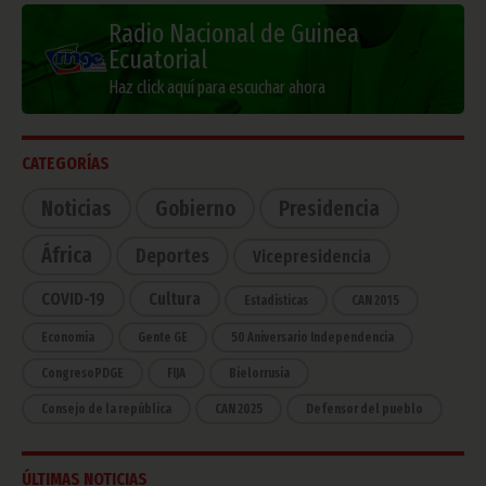
Radio Nacional de Guinea
Ecuatorial
Haz click aquí para escuchar ahora
CATEGORÍAS
Noticias
Gobierno
Presidencia
África
Deportes
Vicepresidencia
COVID-19
Cultura
Estadísticas
CAN 2015
Economía
Gente GE
50 Aniversario Independencia
CongresoPDGE
FIJA
Bielorrusia
Consejo de la república
CAN 2025
Defensor del pueblo
ÚLTIMAS NOTICIAS