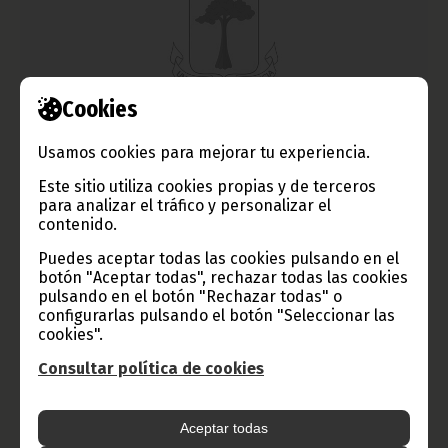
Cookies
Décimo aniversario del CCEM
Usamos cookies para mejorar tu experiencia.
febrero 08, 2013
Este sitio utiliza cookies propias y de terceros
El próximo 15 de febrero, el Centro Cultural Español en
para analizar el tráfico y personalizar el
Malabo (CCEM) cumplirá diez años, y para celebrarlo prepara
contenido.
una serie de actos especiales.
Puedes aceptar todas las cookies pulsando en el
Noticias
Cultura
botón "Aceptar todas", rechazar todas las cookies
pulsando en el botón "Rechazar todas" o
configurarlas pulsando el botón "Seleccionar las
cookies".
Consultar política de cookies
Aceptar todas