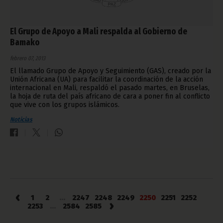
El Grupo de Apoyo a Mali respalda al Gobierno de
Bamako
febrero 07, 2013
El llamado Grupo de Apoyo y Seguimiento (GAS), creado por la
Unión Africana (UA) para facilitar la coordinación de la acción
internacional en Mali, respaldó el pasado martes, en Bruselas,
la hoja de ruta del país africano de cara a poner fin al conflicto
que vive con los grupos islámicos.
Noticias
‹
1
2
...
2247
2248
2249
2250
2251
2252
›
2253
...
2584
2585