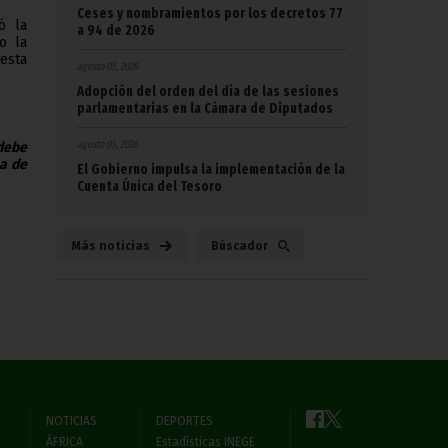
Ceses y nombramientos por los decretos 77
ó la
a 94 de 2026
o la
esta
agosto 05, 2026
Adopción del orden del día de las sesiones
parlamentarias en la Cámara de Diputados
agosto 05, 2026
 debe
na de
El Gobierno impulsa la implementación de la
Cuenta Única del Tesoro
Más noticias
Búscador
NOTICIAS
DEPORTES
ÁFRICA
Estadísticas INEGE