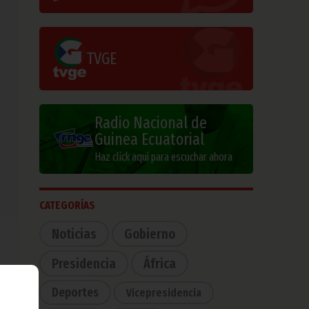
TVGE
Radio Nacional de
Guinea Ecuatorial
Haz click aquí para escuchar ahora
CATEGORÍAS
Noticias
Gobierno
Presidencia
África
Deportes
Vicepresidencia
cera
nea.