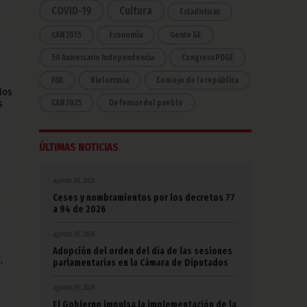
COVID-19
Cultura
Estadísticas
CAN 2015
Economía
Gente GE
50 Aniversario Independencia
CongresoPDGE
FIJA
Bielorrusia
Consejo de la república
los
CAN 2025
Defensor del pueblo
s
ÚLTIMAS NOTICIAS
agosto 06, 2026
Ceses y nombramientos por los decretos 77
a 94 de 2026
agosto 05, 2026
Adopción del orden del día de las sesiones
,
parlamentarias en la Cámara de Diputados
agosto 05, 2026
El Gobierno impulsa la implementación de la