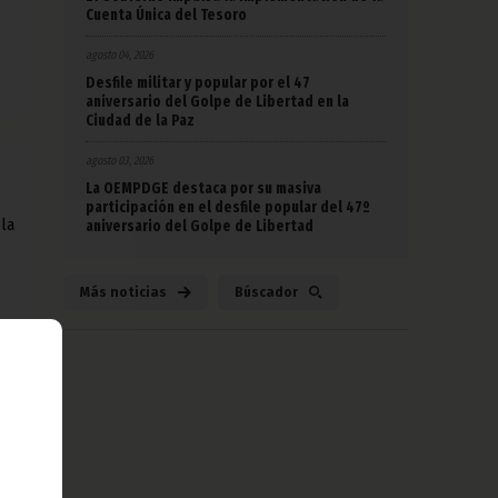
Cuenta Única del Tesoro
agosto 04, 2026
Desfile militar y popular por el 47
aniversario del Golpe de Libertad en la
Ciudad de la Paz
agosto 03, 2026
La OEMPDGE destaca por su masiva
participación en el desfile popular del 47º
la
aniversario del Golpe de Libertad
Más noticias
Búscador