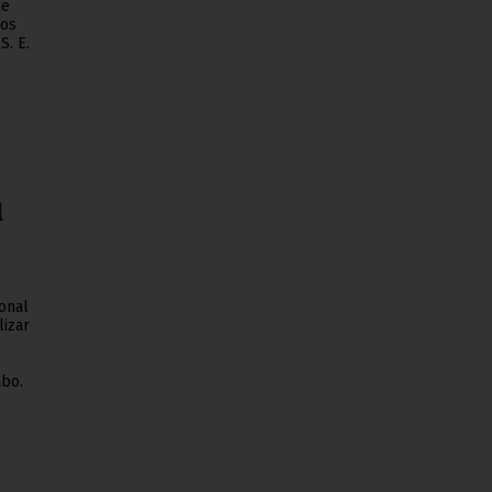
de
los
S. E.
l
onal
lizar
abo.