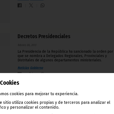
Decretos Presidenciales
febrero 06, 2013
La Presidencia de la República ha sancionado la orden por 
que se nombra a Delegados Regionales, Provinciales y
Distritales de algunos departamentos ministeriales.
Noticias
Gobierno
Cookies
mos cookies para mejorar tu experiencia.
e sitio utiliza cookies propias y de terceros para analizar el
Viaje de la Ministra de Educación a Cuba
fico y personalizar el contenido.