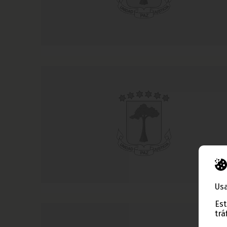
Usa
Est
trá