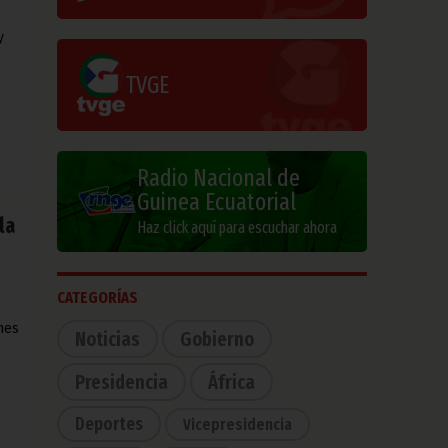
y
TVGE
Radio Nacional de
Guinea Ecuatorial
la
Haz click aquí para escuchar ahora
CATEGORÍAS
nes
Noticias
Gobierno
Presidencia
África
Deportes
Vicepresidencia