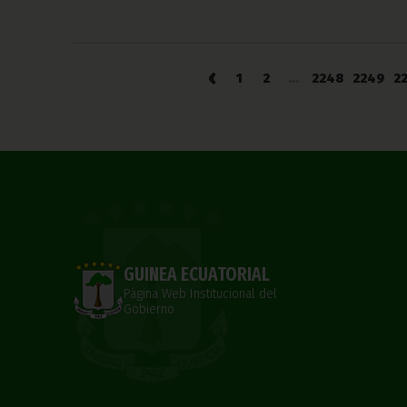
‹
1
2
...
2248
2249
2
GUINEA ECUATORIAL
Página Web Institucional del
Gobierno