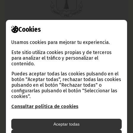
Cookies
El Jefe de Estado visita Mongomo y Añisok
Usamos cookies para mejorar tu experiencia.
abril 15, 2013
La gira presidencial visitó el pasado miércoles y jueves las
Este sitio utiliza cookies propias y de terceros
ciudades de Mongomo y Añisok, última etapa de su periplo por
para analizar el tráfico y personalizar el
la provincia de Wele-Nzas.
contenido.
Noticias
Presidencia
Puedes aceptar todas las cookies pulsando en el
botón "Aceptar todas", rechazar todas las cookies
pulsando en el botón "Rechazar todas" o
configurarlas pulsando el botón "Seleccionar las
cookies".
Consultar política de cookies
Aceptar todas