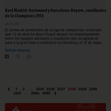
Real Madrid-Dortmund y Barcelona-Bayern, semifinales
de la Champions 2013
abril 13, 2013
El sorteo de semifinales de la Liga de Campeones celebrado
ayer 12 de abril en Nyon (Suiza) deparó un emparejamiento
entre los equipos alemanes y españoles que se jugarán el
pase a la gran final a celebrarse en Wembley, el 25 de mayo.
Noticias
Deportes
‹
1
2
...
2225
2226
2227
2228
2229
2230
›
2231
...
2584
2585