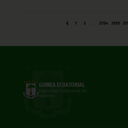
‹
1
2
...
2154
2155
21
GUINEA ECUATORIAL
Página Web Institucional del
Gobierno