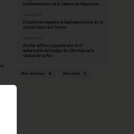
parlamentarias en la Cámara de Diputados
agosto 05, 2026
El Gobierno impulsa la implementación de la
Cuenta Única del Tesoro
agosto 04, 2026
Desfile militar y popular por el 47
aniversario del Golpe de Libertad en la
Ciudad de la Paz
no,
Más noticias
Búscador