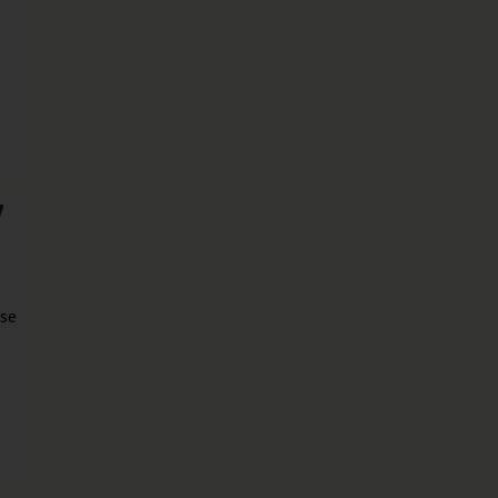
7
 se