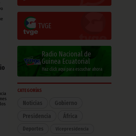
y
Do
ue
TVGE
Radio Nacional de
Guinea Ecuatorial
io
Haz click aquí para escuchar ahora
CATEGORÍAS
ncia
ones
Noticias
Gobierno
los
Presidencia
África
Deportes
Vicepresidencia