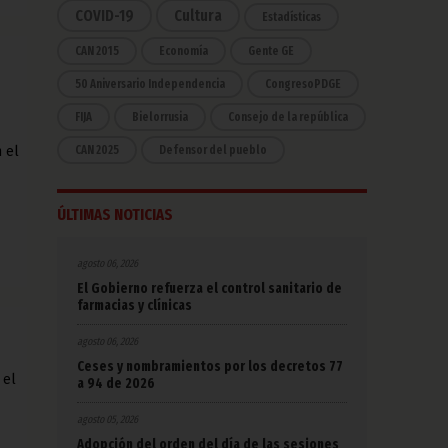
COVID-19
Cultura
Estadísticas
CAN 2015
Economía
Gente GE
50 Aniversario Independencia
CongresoPDGE
FIJA
Bielorrusia
Consejo de la república
CAN 2025
Defensor del pueblo
 el
ÚLTIMAS NOTICIAS
agosto 06, 2026
El Gobierno refuerza el control sanitario de
farmacias y clínicas
agosto 06, 2026
Ceses y nombramientos por los decretos 77
 el
a 94 de 2026
agosto 05, 2026
Adopción del orden del día de las sesiones