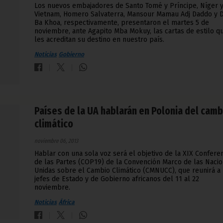
Los nuevos embajadores de Santo Tomé y Príncipe, Níger 
Vietnam, Homero Salvaterra, Mansour Mamau Adj Daddo y 
Ba Khoa, respectivamente, presentaron el martes 5 de
noviembre, ante Agapito Mba Mokuy, las cartas de estilo q
les acreditan su destino en nuestro país.
Noticias
Gobierno
Países de la UA hablarán en Polonia del camb
climático
noviembre 06, 2013
Hablar con una sola voz será el objetivo de la XIX Confere
de las Partes (COP19) de la Convención Marco de las Naci
Unidas sobre el Cambio Climático (CMNUCC), que reunirá a 
jefes de Estado y de Gobierno africanos del 11 al 22
noviembre.
Noticias
África