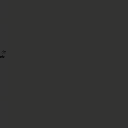
o de
ndo