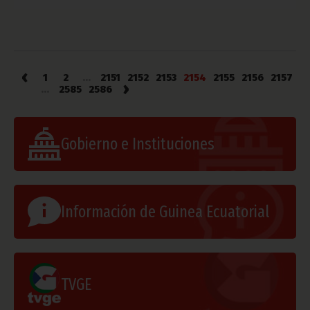
‹
1
2
...
2151
2152
2153
2154
2155
2156
2157
›
...
2585
2586
Gobierno e Instituciones
Información de Guinea Ecuatorial
TVGE