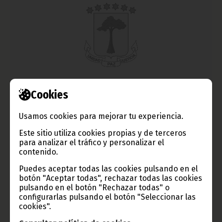
Donación de la Embajada de China a la Cruz Roja
Cookies
noviembre 13, 2013
Usamos cookies para mejorar tu experiencia.
El embajador de la República Popular de China en Guinea
Ecuatorial, Zhao Hongsheng, entregó a dicha institución
Este sitio utiliza cookies propias y de terceros
material informático y sillas de ruedas.
para analizar el tráfico y personalizar el
contenido.
Noticias
Puedes aceptar todas las cookies pulsando en el
botón "Aceptar todas", rechazar todas las cookies
pulsando en el botón "Rechazar todas" o
configurarlas pulsando el botón "Seleccionar las
cookies".