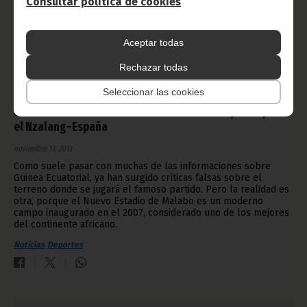
Consultar política de cookies
Aceptar todas
Rechazar todas
Seleccionar las cookies
El Nuevo Estadio de Malabo: un escenario óptimo para
el Nzalang–España
noviembre 13, 2013
Como suele pasar con muchas de las informaciones sobre
Guinea Ecuatorial, ya han surgido críticas falsas sobre el
terreno donde se jugará el famoso partido. Pero la realidad es
otra, porque el Nuevo Estadio de Malabo es un moderno
campo inaugurado en el 2007, considerado uno de los mejores
del continente africano.
Noticias
Deportes