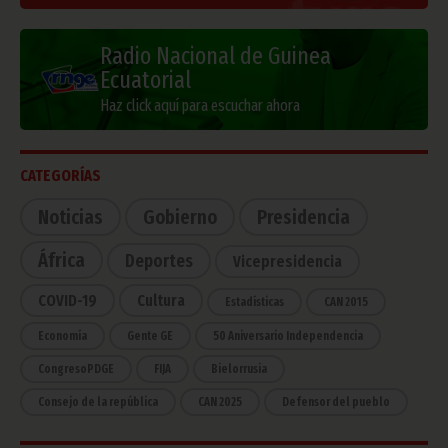
Radio Nacional de Guinea
Ecuatorial
Haz click aquí para escuchar ahora
CATEGORÍAS
Noticias
Gobierno
Presidencia
África
Deportes
Vicepresidencia
COVID-19
Cultura
Estadísticas
CAN 2015
Economía
Gente GE
50 Aniversario Independencia
CongresoPDGE
FIJA
Bielorrusia
Consejo de la república
CAN 2025
Defensor del pueblo