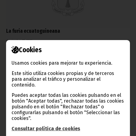
La furia ecuatoguineana
noviembre 19, 2013
Cookies
El sábado 16 de noviembre del 2013 pasará a la historia del
deporte nacional como el día en el que el Nzalang plantó cara
a toda una campeona del mundo: España. La afición llevó en
Usamos cookies para mejorar tu experiencia.
volandas a un equipo que demostró que la “furia” ha dejado de
ser patrimonio de la selección española.
Este sitio utiliza cookies propias y de terceros
Noticias
Deportes
para analizar el tráfico y personalizar el
contenido.
Puedes aceptar todas las cookies pulsando en el
botón "Aceptar todas", rechazar todas las cookies
pulsando en el botón "Rechazar todas" o
configurarlas pulsando el botón "Seleccionar las
cookies".
Consultar política de cookies