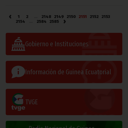
‹
1
2
...
2148
2149
2150
2151
2152
2153
›
2154
...
2584
2585
Gobierno e Instituciones
Información de Guinea Ecuatorial
TVGE