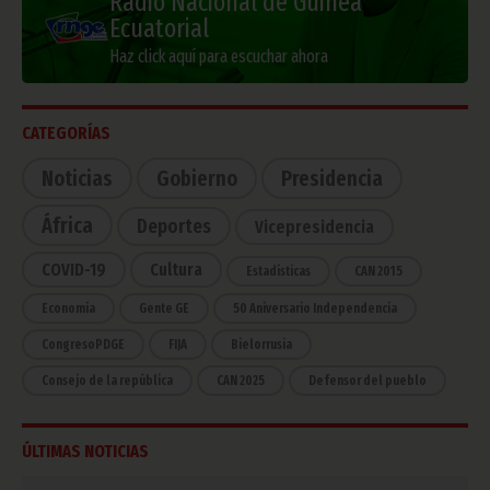
Radio Nacional de Guinea
Ecuatorial
Haz click aquí para escuchar ahora
CATEGORÍAS
Noticias
Gobierno
Presidencia
África
Deportes
Vicepresidencia
COVID-19
Cultura
Estadísticas
CAN 2015
Economía
Gente GE
50 Aniversario Independencia
CongresoPDGE
FIJA
Bielorrusia
Consejo de la república
CAN 2025
Defensor del pueblo
ÚLTIMAS NOTICIAS