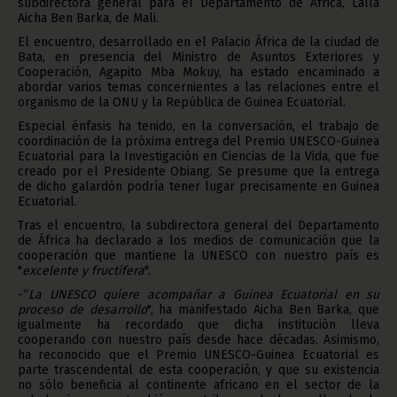
subdirectora general para el Departamento de África, Lalla
Aicha Ben Barka, de Mali.
El encuentro, desarrollado en el Palacio África de la ciudad de
Bata, en presencia del Ministro de Asuntos Exteriores y
Cooperación, Agapito Mba Mokuy, ha estado encaminado a
abordar varios temas concernientes a las relaciones entre el
organismo de la ONU y la República de Guinea Ecuatorial.
Especial énfasis ha tenido, en la conversación, el trabajo de
coordinación de la próxima entrega del Premio UNESCO-Guinea
Ecuatorial para la Investigación en Ciencias de la Vida, que fue
creado por el Presidente Obiang. Se presume que la entrega
de dicho galardón podría tener lugar precisamente en Guinea
Ecuatorial.
Tras el encuentro, la subdirectora general del Departamento
de África ha declarado a los medios de comunicación que la
cooperación que mantiene la UNESCO con nuestro país es
"
excelente y fructífera
".
-“
La UNESCO quiere acompañar a Guinea Ecuatorial en su
proceso de desarrollo
", ha manifestado Aicha Ben Barka, que
igualmente ha recordado que dicha institución lleva
cooperando con nuestro país desde hace décadas. Asimismo,
ha reconocido que el Premio UNESCO-Guinea Ecuatorial es
parte trascendental de esta cooperación, y que su existencia
no sólo beneficia al continente africano en el sector de la