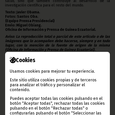
salud, sino que también contribuye al desarrollo de la
investigación científica para el resto del mundo.
Texto: Javier Obama.
Fotos: Santos Oba.
(Equipo Prensa Presidencial)
Envío: Miguel Obiang.
Oficina de Información y Prensa de Guinea Ecuatorial.
Aviso: La reproducción total o parcial de este artículo o de las
imágenes que lo acompañen debe hacerse, siempre y en todo
lugar, con la mención de la fuente de origen de la misma
(Oficina de Información y Prensa de Guinea Ecuatorial).
Cookies
Usamos cookies para mejorar tu experiencia.
Gobierno e Instituciones
Este sitio utiliza cookies propias y de terceros
para analizar el tráfico y personalizar el
contenido.
Puedes aceptar todas las cookies pulsando en el
Información de Guinea Ecuatorial
botón "Aceptar todas", rechazar todas las cookies
pulsando en el botón "Rechazar todas" o
configurarlas pulsando el botón "Seleccionar las