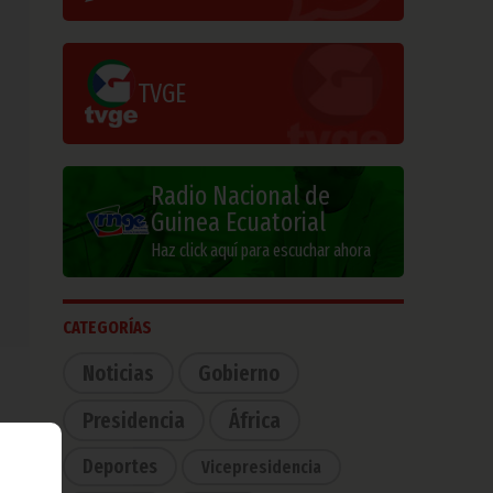
TVGE
Radio Nacional de
Guinea Ecuatorial
Haz click aquí para escuchar ahora
CATEGORÍAS
Noticias
Gobierno
Presidencia
África
Deportes
Vicepresidencia
dial
 los