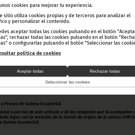
mos cookies para mejorar tu experiencia.
s elaboraran políticas y estrategias para hacer frente a
e sitio utiliza cookies propias y de terceros para analizar el
fico y personalizar el contenido.
ganizado una reunión de los ministros africanos de Sanidad, que s
as 14 y 17 de abril, con el fin de planificar estrategias que refuerc
des aceptar todas las cookies pulsando en el botón "Acepta
versal.
as", rechazar todas las cookies pulsando en el botón "Rech
as" o configurarlas pulsando el botón "Seleccionar las cookie
, desarrollado en Luanda (República de Angola), firmaron la creación 
 Medicamento y examinaron asuntos como el sistema de regulació
sultar política de cookies
as enfermedades no transmisibles y la prevención de la mortal
 como la revisión del plan de acción y creación de un Centro Africano
ción de Enfermedades.
Aceptar todas
Rechazar todas
os africanos de Sanidad y de los organismos de las Naciones Uni
erencia agentes del desarrollo, profesionales del sector privado y on
Seleccionar las cookies
n ha quedado de manifiesto que la OMS refuerza su colaboración co
o de lograr un mejor crecimiento y desarrollo.
 y Prensa de Guinea Ecuatorial.
 total o parcial de este artículo o de las imágenes que lo acompañen
todo lugar, con la mención de la fuente de origen de la misma (Ofici
e Guinea Ecuatorial).