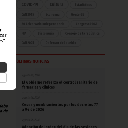
COVID-19
Cultura
Estadísticas
 los
CAN 2015
Economía
Gente GE
e ha
50 Aniversario Independencia
CongresoPDGE
en la
r
FIJA
Bielorrusia
Consejo de la república
azar
s".
de la
CAN 2025
Defensor del pueblo
n de
idad
 para
ÚLTIMAS NOTICIAS
das,
gs.
agosto 06, 2026
n el
El Gobierno refuerza el control sanitario de
farmacias y clínicas
agosto 06, 2026
Ceses y nombramientos por los decretos 77
 debe
a 94 de 2026
na de
agosto 05, 2026
Adopción del orden del día de las sesiones