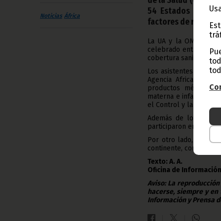
Usa
54 Estados miembro
Noticias
África
factores de riesgo.
Est
trá
La UA y la OMS han or
celebrado entre los dí
Pue
cobertura sanitaria uni
tod
tod
Los asistentes al foro
Agencia Africana del
Con
productos médicos; l
materna e infantil; así
el Control y la Preven
Además de los ministr
participaron en la conf
Por otro lado, tambié
continente, con objetiv
Texto: A. A.
Oficina de Información
Aviso: La reproducción
hacerse, siempre y en 
Información y Prensa d